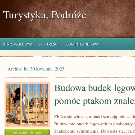
Turystyka, Podróże
STRONA GŁÓWNA
SPIS TREŚCI
BLOG INTERNETOWY
Archive for 30 kwietnia, 2025
Budowa budek lęgow
pomóc ptakom znaleź
Zbliża się wiosna, a ptaki szukają miejsc 
Budowanie budek lęgowych to doskonały 
znalezieniu schronienia. Dowiedz się, ja
KWIECIEŃ - 30 - 2025