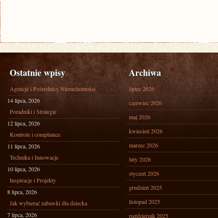
Ostatnie wpisy
Archiwa
Agencje i Pośrednicy Nieruchomości
lipiec 2026
14 lipca, 2026
czerwiec 2026
Poradniki i Strategie
maj 2026
12 lipca, 2026
kwiecień 2026
Kontrole i compliance
marzec 2026
11 lipca, 2026
Technika i Innowacje
luty 2026
10 lipca, 2026
styczeń 2026
Inspiracje i Projekty
grudzień 2025
8 lipca, 2026
listopad 2025
Jak wybierać zabawki dla dziecka
7 lipca, 2026
październik 2025