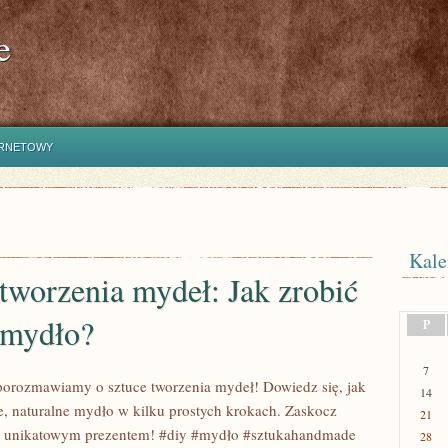
e
ERNETOWY
Kale
tworzenia mydeł: Jak zrobić
 mydło?
P
7
porozmawiamy o sztuce tworzenia mydeł! Dowiedz się, jak
14
e, naturalne mydło w kilku prostych krokach. Zaskocz
21
ch unikatowym prezentem! #diy #mydło #sztukahandmade
28