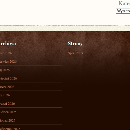
Kate
Kategorie
rchiwa
Strony
piec 2026
Spis Treści
erwiec 2026
j 2026
iecień 2026
rzec 2026
ty 2026
yczeń 2026
udzień 2025
stopad 2025
ździernik 2025