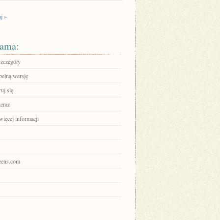
j »
ama:
szczegóły
pełną wersję
ruj się
teraz
więcej informacji
teens.com