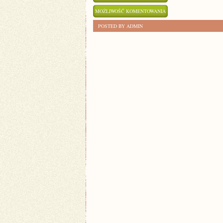
SZTUKA
MOŻLIWOŚĆ KOMENTOWANIA
TWORZENIA
ZOSTAŁA WYŁĄCZONA
POSTED BY ADMIN
MYDEŁ:
JAK
ZROBIĆ
WŁASNE
MYDŁO?