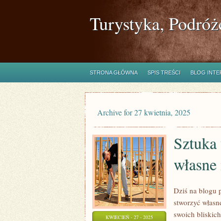
Turystyka, Podróż
STRONA GŁÓWNA
SPIS TREŚCI
BLOG INT
Archive for 27 kwietnia, 2025
Sztuka 
własne
Dziś na blogu 
stworzyć własn
swoich bliski
KWIECIEŃ - 27 - 2025