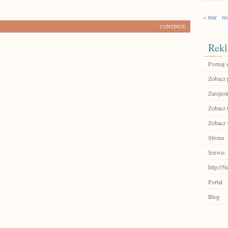
« mar
ma
CONTINUE
Rekl
Poznaj 
Zobacz 
Zarejest
Zobacz 
Zobacz 
Strona
Serwis
http://5
Portal
Blog