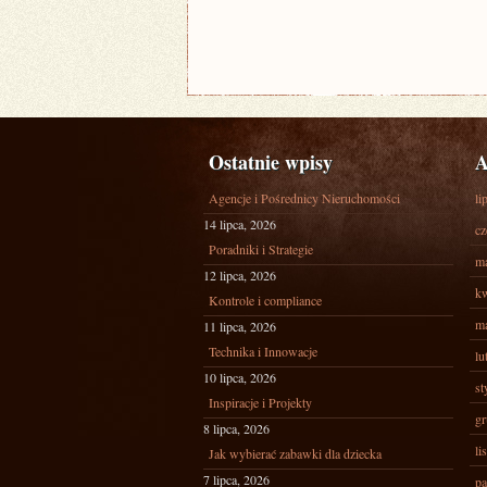
Ostatnie wpisy
A
Agencje i Pośrednicy Nieruchomości
li
14 lipca, 2026
cz
Poradniki i Strategie
ma
12 lipca, 2026
kw
Kontrole i compliance
ma
11 lipca, 2026
Technika i Innowacje
lu
10 lipca, 2026
st
Inspiracje i Projekty
gr
8 lipca, 2026
li
Jak wybierać zabawki dla dziecka
7 lipca, 2026
pa