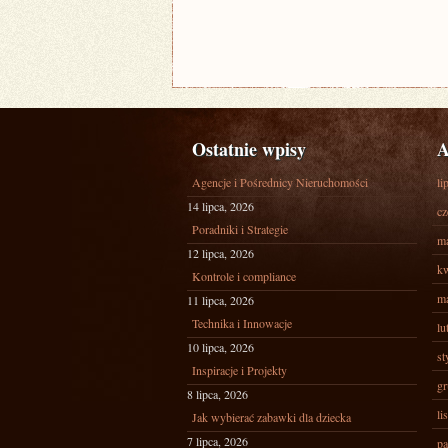
Ostatnie wpisy
A
Agencje i Pośrednicy Nieruchomości
li
14 lipca, 2026
cz
Poradniki i Strategie
ma
12 lipca, 2026
kw
Kontrole i compliance
ma
11 lipca, 2026
Technika i Innowacje
lu
10 lipca, 2026
st
Inspiracje i Projekty
gr
8 lipca, 2026
li
Jak wybierać zabawki dla dziecka
7 lipca, 2026
pa