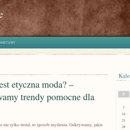
e
ERNETOWY
Kale
est etyczna moda? –
amy trendy pomocne dla
P
7
14
21
o nie tylko trend, to sposób myślenia. Odkrywamy, jakie
28