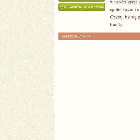
wartości kryj
CZYM
MOŻLIWOŚĆ KOMENTOWANIA
społecznym i e
JEST
ZOSTAŁA WYŁĄCZONA
Czytaj, by się
ETYCZNA
trendy
MODA?
POSTED BY ADMIN
–
ODKRYWAMY
TRENDY
POMOCNE
DLA
PLANETY