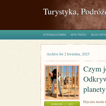
Turystyka, Podróż
STRONA GŁÓWNA
SPIS TREŚCI
BLOG INT
Archive for 2 kwietnia, 2025
Czym j
Odkryw
planety
Etyczna moda t
KWIECIEŃ - 2 - 2025