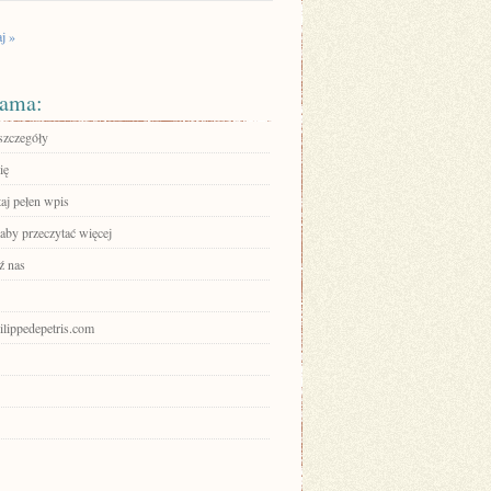
j »
ama:
szczegóły
ię
aj pełen wpis
 aby przeczytać więcej
ź nas
hilippedepetris.com