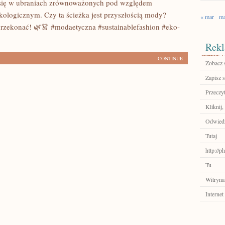
ą się w ubraniach zrównoważonych pod względem
kologicznym. Czy ta ścieżka jest przyszłością mody?
« mar
ma
 przekonać! 🌿👗 #modaetyczna #sustainablefashion #eko-
Rekl
CONTINUE
Zobacz 
Zapisz s
Przeczyt
Kliknij,
Odwied
Tutaj
http://p
Tu
Witryna
Internet