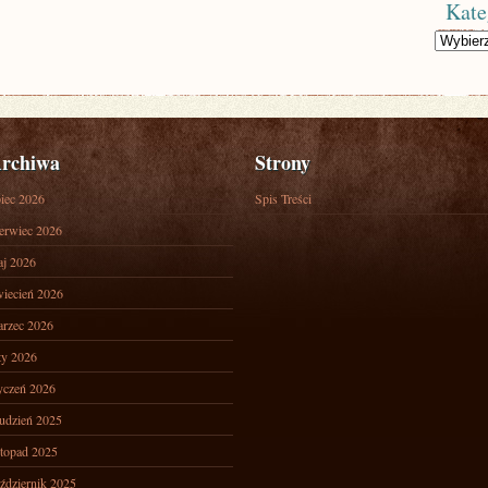
Kate
Kategorie
rchiwa
Strony
piec 2026
Spis Treści
erwiec 2026
j 2026
iecień 2026
rzec 2026
ty 2026
yczeń 2026
udzień 2025
stopad 2025
ździernik 2025