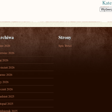
Kate
Kategorie
rchiwa
Strony
piec 2026
Spis Treści
erwiec 2026
j 2026
iecień 2026
rzec 2026
ty 2026
yczeń 2026
udzień 2025
stopad 2025
ździernik 2025