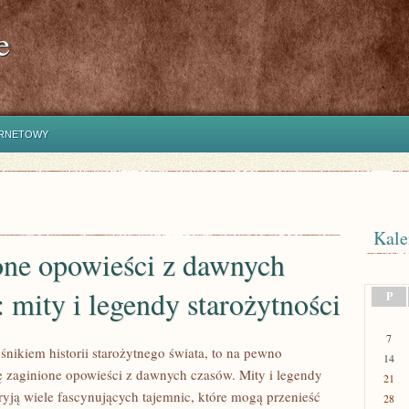
e
ERNETOWY
Kale
one opowieści z dawnych
 mity i legendy starożytności
P
7
łośnikiem historii starożytnego świata, to na pewno
14
ię zaginione opowieści z dawnych czasów. Mity i legendy
21
ryją wiele fascynujących tajemnic, które mogą przenieść
28