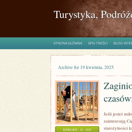
Turystyka, Podróż
STRONA GŁÓWNA
SPIS TREŚCI
BLOG INT
Archive for 19 kwietnia, 2025
Zagini
czasów:
Jeśli jesteś mi
zainteresują C
starożytności k
KWIECIEŃ - 19 - 2025