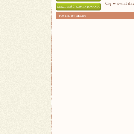
Cię w świat da
ZAGINIONE
MOŻLIWOŚĆ KOMENTOWANIA
OPOWIEŚCI
ZOSTAŁA WYŁĄCZONA
POSTED BY ADMIN
Z
DAWNYCH
CZASÓW:
MITY
I
LEGENDY
STAROŻYTNOŚCI