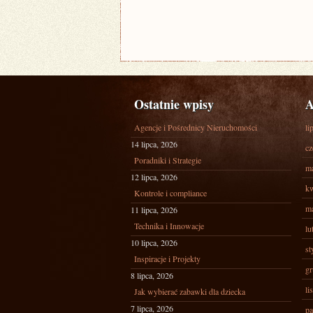
Ostatnie wpisy
A
Agencje i Pośrednicy Nieruchomości
li
14 lipca, 2026
cz
Poradniki i Strategie
ma
12 lipca, 2026
kw
Kontrole i compliance
ma
11 lipca, 2026
Technika i Innowacje
lu
10 lipca, 2026
st
Inspiracje i Projekty
gr
8 lipca, 2026
li
Jak wybierać zabawki dla dziecka
7 lipca, 2026
pa