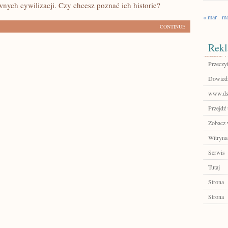
wnych cywilizacji. Czy chcesz poznać ich historie?
« mar
ma
CONTINUE
Rekl
Przeczyt
Dowiedz 
www.ds
Przejdź 
Zobacz w
Witryna
Serwis
Tutaj
Strona
Strona