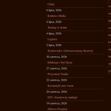
Chiny
wr
6 lipca, 2026
si
Kultura i Mafia
li
4 lipca, 2026
Trening w domu
cz
4 lipca, 2026
ma
Legnica
kw
2 lipca, 2026
ma
Środowisko i Zrównoważony Rozwój
lu
30 czerwca, 2026
Edukacja i Styl Życia
st
27 czerwca, 2026
gr
Przyszłość Nauki
22 czerwca, 2026
Kosmetyki zero waste
20 czerwca, 2026
DIY i kreatywny makijaż
19 czerwca, 2026
Zdrowe Przepisy