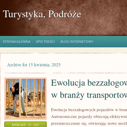
Turystyka, Podróże
STRONA GŁÓWNA
SPIS TREŚCI
BLOG INTERNETOWY
Archive for 15 kwietnia, 2025
Ewolucja bezzałogo
w branży transporto
Ewolucja bezzałogowych pojazdów w branż
Autonomiczne pojazdy obiecują efektywnie
przemieszczanie się, otwierając nowe możl
KWIECIEŃ - 15 - 2025