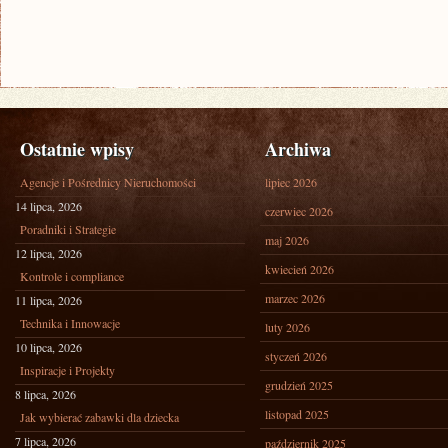
Ostatnie wpisy
Archiwa
Agencje i Pośrednicy Nieruchomości
lipiec 2026
14 lipca, 2026
czerwiec 2026
Poradniki i Strategie
maj 2026
12 lipca, 2026
kwiecień 2026
Kontrole i compliance
marzec 2026
11 lipca, 2026
Technika i Innowacje
luty 2026
10 lipca, 2026
styczeń 2026
Inspiracje i Projekty
grudzień 2025
8 lipca, 2026
listopad 2025
Jak wybierać zabawki dla dziecka
7 lipca, 2026
październik 2025