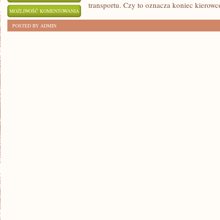
transportu. Czy to oznacza koniec kierow
EWOLUCJA
MOŻLIWOŚĆ KOMENTOWANIA
BEZZAŁOGOWYCH
ZOSTAŁA WYŁĄCZONA
POSTED BY ADMIN
POJAZDÓW
W
BRANŻY
TRANSPORTOWEJ