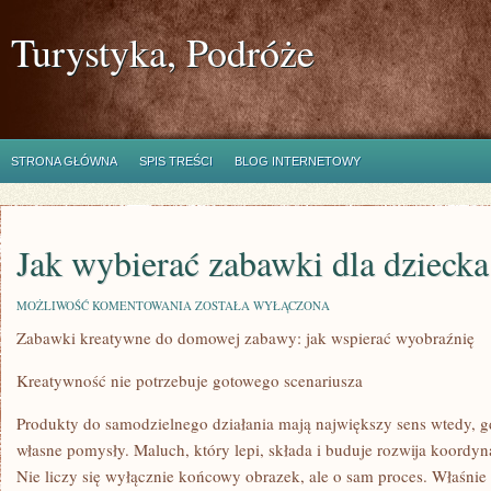
Turystyka, Podróże
STRONA GŁÓWNA
SPIS TREŚCI
BLOG INTERNETOWY
Jak wybierać zabawki dla dziecka
JAK
MOŻLIWOŚĆ KOMENTOWANIA
ZOSTAŁA WYŁĄCZONA
WYBIERAĆ
Zabawki kreatywne do domowej zabawy: jak wspierać wyobraźnię
ZABAWKI
DLA
DZIECKA
Kreatywność nie potrzebuje gotowego scenariusza
Produkty do samodzielnego działania mają największy sens wtedy, g
własne pomysły. Maluch, który lepi, składa i buduje rozwija koordyna
Nie liczy się wyłącznie końcowy obrazek, ale o sam proces. Właśnie