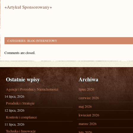
+Artykuł Sponsorowany+
CATEGORIES:
BLOG INTERNETOWY
Comments are closed.
Ostatnie wpisy
Archiwa
Agencje i Pośrednicy Nieruchomości
lipiec 2026
14 lipca, 2026
czerwiec 2026
Poradniki i Strategie
maj 2026
12 lipca, 2026
kwiecień 2026
Kontrole i compliance
marzec 2026
11 lipca, 2026
Technika i Innowacje
luty 2026