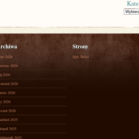
Kate
Kategorie
rchiwa
Strony
piec 2026
Spis Treści
erwiec 2026
j 2026
iecień 2026
rzec 2026
ty 2026
yczeń 2026
udzień 2025
stopad 2025
ździernik 2025