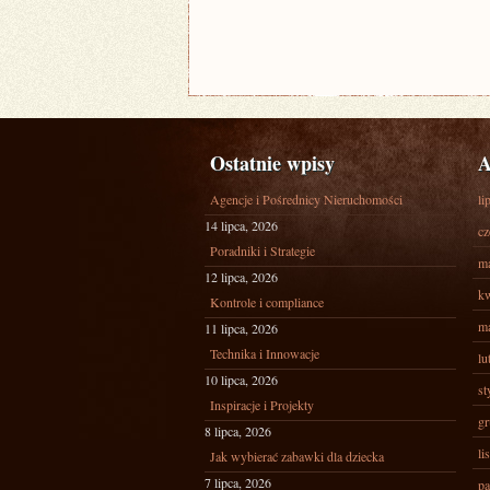
Ostatnie wpisy
A
Agencje i Pośrednicy Nieruchomości
li
14 lipca, 2026
cz
Poradniki i Strategie
ma
12 lipca, 2026
kw
Kontrole i compliance
ma
11 lipca, 2026
Technika i Innowacje
lu
10 lipca, 2026
st
Inspiracje i Projekty
gr
8 lipca, 2026
li
Jak wybierać zabawki dla dziecka
7 lipca, 2026
pa