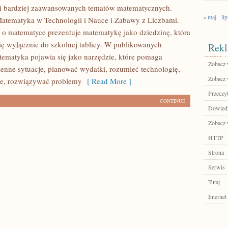
 i bardziej zaawansowanych tematów matematycznych.
« maj
lip
atematyka w Technologii i Nauce i Zabawy z Liczbami.
g o matematyce prezentuje matematykę jako dziedzinę, która
się wyłącznie do szkolnej tablicy. W publikowanych
Rekl
tematyka pojawia się jako narzędzie, które pomaga
Zobacz w
enne sytuacje, planować wydatki, rozumieć technologię,
Zobacz 
ne, rozwiązywać problemy
[ Read More ]
Przeczyt
CONTINUE
Dowiedz 
Zobacz w
HTTP
Strona
Serwis
Tutaj
Internet