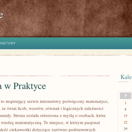
e
ERNETOWY
Kale
a w Praktyce
P
to inspirujący serwis internetowy poświęcony matematyce,
1
 że świat liczb, wzorów, równań i logicznych zależności
8
miały. Strona została stworzona z myślą o osobach, które
15
 wiedzę matematyczną. To miejsce, w którym pasjonat
22
29
aleźć ciekawostki dotyczące zarówno podstawowych