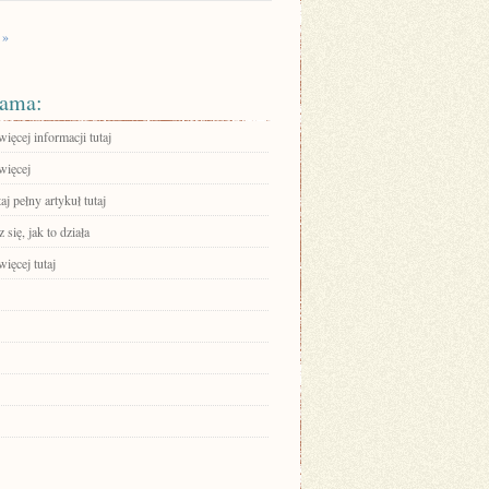
 »
ama:
ięcej informacji tutaj
więcej
aj pełny artykuł tutaj
się, jak to działa
ięcej tutaj