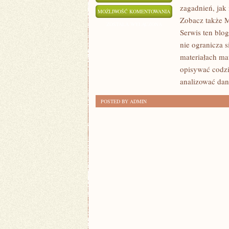
zagadnień, jak
ALGEBRA
MOŻLIWOŚĆ KOMENTOWANIA
Zobacz także M
W
ZOSTAŁA WYŁĄCZONA
Serwis ten blo
PRAKTYCE
nie ogranicza 
materiałach ma
opisywać codzi
analizować da
POSTED BY ADMIN