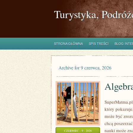
Turystyka, Podróż
STRONA GŁÓWNA
SPIS TREŚCI
BLOG INT
Archive for 9 czerwca, 2026
Algebr
SuperMatma.pl 
który pokazuje,
może być zrozu
chcą poszerzać
nauki może zn
CZERWIEC - 9 - 2026