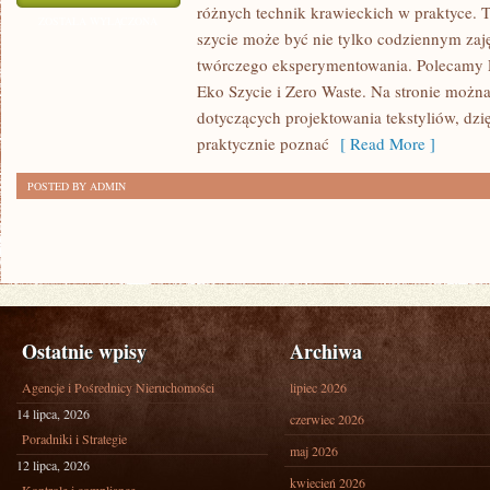
różnych technik krawieckich w praktyce. To
I
ZOSTAŁA WYŁĄCZONA
szycie może być nie tylko codziennym zaję
PRZERÓBKI
twórczego eksperymentowania. Polecamy P
Eko Szycie i Zero Waste. Na stronie można 
dotyczących projektowania tekstyliów, dz
praktycznie poznać
[ Read More ]
POSTED BY ADMIN
Ostatnie wpisy
Archiwa
Agencje i Pośrednicy Nieruchomości
lipiec 2026
14 lipca, 2026
czerwiec 2026
Poradniki i Strategie
maj 2026
12 lipca, 2026
kwiecień 2026