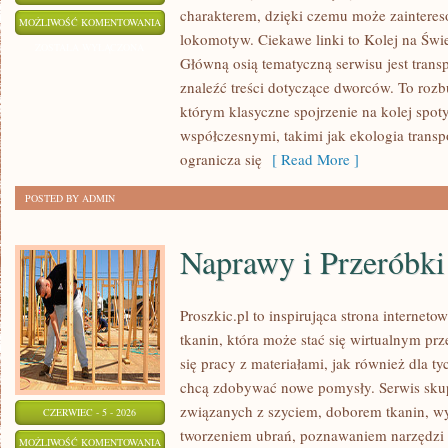
charakterem, dzięki czemu może zaintere
POCIĄGI
MOŻLIWOŚĆ KOMENTOWANIA
lokomotyw. Ciekawe linki to Kolej na Świe
W
ZOSTAŁA WYŁĄCZONA
Główną osią tematyczną serwisu jest trans
POLSCE
znaleźć treści dotyczące dworców. To r
którym klasyczne spojrzenie na kolej spot
współczesnymi, takimi jak ekologia trans
ogranicza się
[ Read More ]
POSTED BY ADMIN
Naprawy i Przeróbki
Proszkic.pl to inspirująca strona internet
tkanin, która może stać się wirtualnym p
się pracy z materiałami, jak również dla t
chcą zdobywać nowe pomysły. Serwis skupi
związanych z szyciem, doborem tkanin, w
CZERWIEC - 5 - 2026
tworzeniem ubrań, poznawaniem narzędzi
NAPRAWY
MOŻLIWOŚĆ KOMENTOWANIA