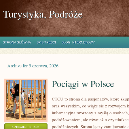
Turystyka, Podróże
STRONA GŁÓWNA
SPIS TREŚCI
BLOG INTERNETOWY
Archive for 5 czerwca, 2026
Pociągi w Polsce
CTCU to strona dla pasjonatów, które sku
oraz wszystkim, co wiąże się z rozwojem k
informacyjna tworzony z myślą o osobach, k
podróżowaniem, ale również o czytelnikach
podróżniczych. Strona łączy zamiłowanie
CZERWIEC - 5 - 2026