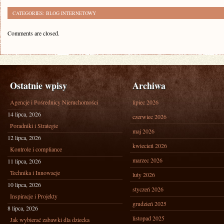
CATEGORIES:
BLOG INTERNETOWY
Comments are closed.
Ostatnie wpisy
Archiwa
Agencje i Pośrednicy Nieruchomości
lipiec 2026
14 lipca, 2026
czerwiec 2026
Poradniki i Strategie
maj 2026
12 lipca, 2026
kwiecień 2026
Kontrole i compliance
marzec 2026
11 lipca, 2026
Technika i Innowacje
luty 2026
10 lipca, 2026
styczeń 2026
Inspiracje i Projekty
grudzień 2025
8 lipca, 2026
listopad 2025
Jak wybierać zabawki dla dziecka