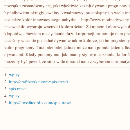
początku zastanówmy się, jaki właściwie kształt dywanu pragniem
być albowiem okrągły, owalny, kwadratowy, prostokątny i o wielu in
jest także kolor innowacyjnego nabytku – http://www.modnedywany.
pasować do wystroju wnętrza i koloru ścian. Z kupnem kolorowych
kłopotów, albowiem niesłychanie dużo korporacji proponuje nam prz
jesteśmy w stanie posiadać dywan w takim kolorze, jakim pragniemy,
kolor pragniemy. Tutaj niemniej jednak może nam pomóc jeden z li
dywanami. Kiedy podamy mu, jaki mamy styl w mieszkaniu, kolor śc
możemy być pewni, że stosownie doradzi nam z wyborem chromaty
1.
wpisy
2.
http://craftbeerkc.com/spis-tresci
3.
spis tresci
4.
wpisy
5.
http://crossfitcordis.com/spis-tresci