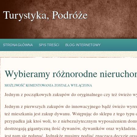
Turystyka, Podróże
STRONA GŁÓWNA
SPIS TREŚCI
BLOG INTERNETOWY
Wybieramy różnorodne nierucho
WYBIERAMY
MOŻLIWOŚĆ KOMENTOWANIA
ZOSTAŁA WYŁĄCZONA
RÓŻNORODNE
Jednym z początkowych zakupów do oryginalnego czy też świeżo 
NIERUCHOMOŚCI
Jednym z pierwszych zakupów do innowacyjnego bądź świeżo wyre
też mieszkania jest zakup dywanu. Wstępując do sklepu z tego typu
przypadku jak ktoś woli, to z niebezużytecznym wyposażeniem domu
dostrzegają gigantyczną ilość dywanów, dywaników oraz wykładzin. Je
jest nam się połapać. Jednakże musimy podjąć znaczącą decyzję oraz