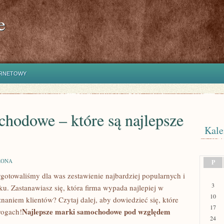
e
ERNETOWY
hodowe – które są najlepsze
Kale
ZONA
P
ygotowaliśmy‍ dla was zestawienie najbardziej popularnych i
3
 Zastanawiasz⁣ się, która​ firma wypada najlepiej w
10
znaniem klientów? Czytaj dalej, aby dowiedzieć się, które
17
Najlepsze marki samochodowe pod względem
rogach!
24