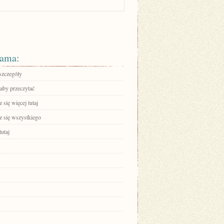
ama:
szczegóły
 aby przeczytać
się więcej tutaj
 się wszystkiego
tutaj