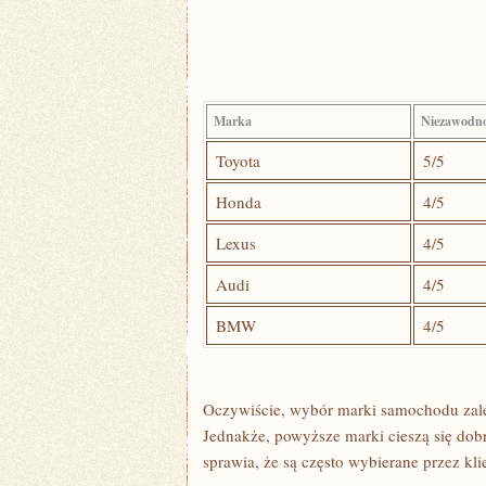
Marka
Niezawodn
Toyota
5/5
Honda
4/5
Lexus
4/5
Audi
4/5
BMW
4/5
Oczywiście, wybór marki samochodu zależ
Jednakże, ‍powyższe marki cieszą ‍się dob
sprawia, że są często wybierane przez kl