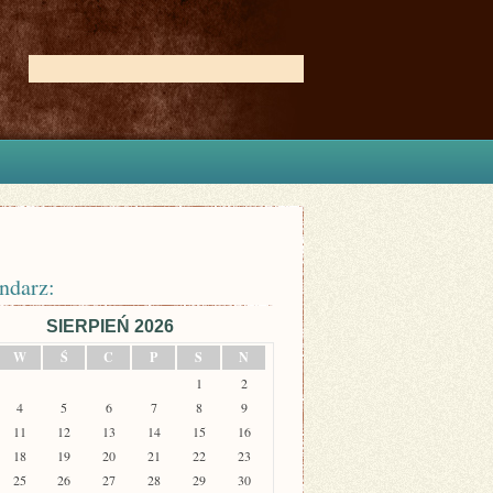
ndarz:
SIERPIEŃ 2026
W
Ś
C
P
S
N
1
2
4
5
6
7
8
9
11
12
13
14
15
16
18
19
20
21
22
23
25
26
27
28
29
30