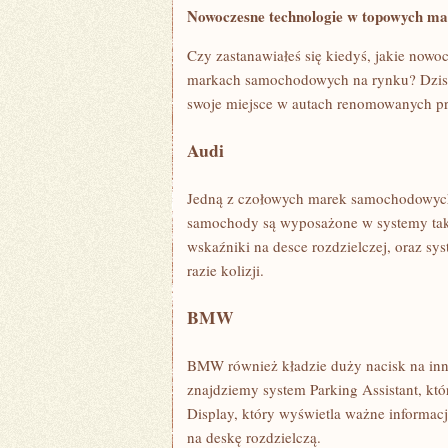
Nowoczesne ‌technologie w topowych 
Czy zastanawiałeś się kiedyś, jakie nowo
markach samochodowych na rynku? Dzisia
swoje miejsce w autach renomowanych p
Audi
Jedną z czołowych marek samochodowych,
samochody są wyposażone w⁣ systemy takie
wskaźniki na desce ⁢rozdzielczej, oraz s
razie kolizji.
BMW
BMW również kładzie duży nacisk⁣ na‌ i
znajdziemy system Parking ​Assistant, 
Display, który wyświetla ważne informacj
na ⁣deskę rozdzielczą.