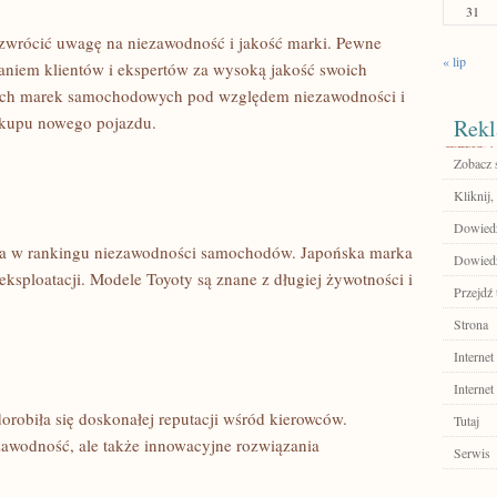
31
zwrócić uwagę na ‌niezawodność i jakość marki. Pewne
« lip
znaniem klientów i ekspertów za wysoką ‍jakość swoich
szych marek samochodowych pod ⁤względem niezawodności i
zakupu nowego pojazdu.
Rekl
Zobacz 
Kliknij,
Dowiedz 
sca w rankingu niezawodności​ samochodów. Japońska marka
Dowiedz
 eksploatacji. Modele Toyoty są znane z ⁣długiej żywotności i
Przejdź 
Strona
Internet
Internet
orobiła się doskonałej reputacji wśród kierowców.
Tutaj
zawodność, ale także innowacyjne rozwiązania⁣
Serwis