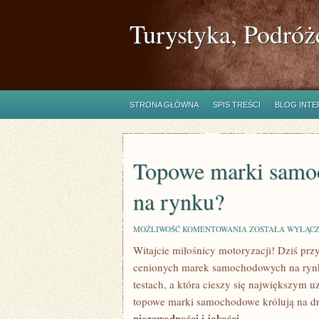
Turystyka, Podróż
STRONA GŁÓWNA
SPIS TREŚCI
BLOG INT
Topowe marki samoc
na rynku?
TOPOWE
MOŻLIWOŚĆ KOMENTOWANIA
ZOSTAŁA WYŁĄC
MARKI
Witajcie miłośnicy motoryzacji! Dziś prz
SAMOCHODOWE
–
cenionych marek samochodowych na rynku.
KTÓRE
SĄ
testach, a która cieszy się największym u
NAJLEPSZE
topowe marki samochodowe ‍królują na d
NA
RYNKU?
niezawodności i jakości