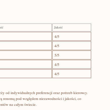
ość
Jakość
4/5
4/5
5/5
4/5
4/5
y od⁣ indywidualnych preferencji oraz potrzeb kierowcy.
rą renomą pod⁤ względem‍ niezawodności⁣ i jakości, co
ientów na całym świecie.