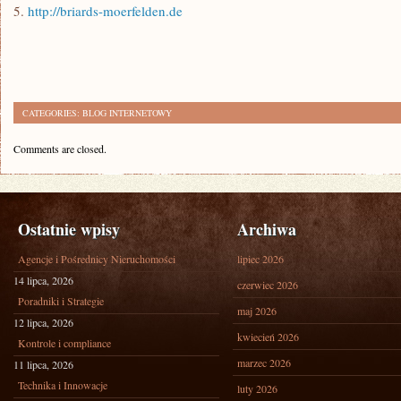
5.
http://briards-moerfelden.de
CATEGORIES:
BLOG INTERNETOWY
Comments are closed.
Ostatnie wpisy
Archiwa
Agencje i Pośrednicy Nieruchomości
lipiec 2026
14 lipca, 2026
czerwiec 2026
Poradniki i Strategie
maj 2026
12 lipca, 2026
kwiecień 2026
Kontrole i compliance
marzec 2026
11 lipca, 2026
Technika i Innowacje
luty 2026