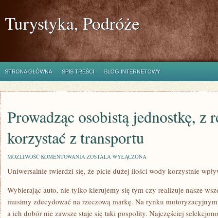
Turystyka, Podróże
STRONA GŁÓWNA
SPIS TREŚCI
BLOG INTERNETOWY
Prowadząc osobistą jednostkę, z 
korzystać z transportu
PROWADZĄC
MOŻLIWOŚĆ KOMENTOWANIA
ZOSTAŁA WYŁĄCZONA
OSOBISTĄ
Uniwersalnie twierdzi się, że picie dużej ilości wody korzystnie wp
JEDNOSTKĘ,
Z
REGUŁY
Wybierając auto, nie tylko kierujemy się tym czy realizuje nasze ws
MUSIMY
KORZYSTAĆ
musimy zdecydować na rzeczową markę. Na rynku motoryzacyjnym 
Z
a ich dobór nie zawsze staje się taki pospolity. Najczęściej selekcjo
TRANSPORTU