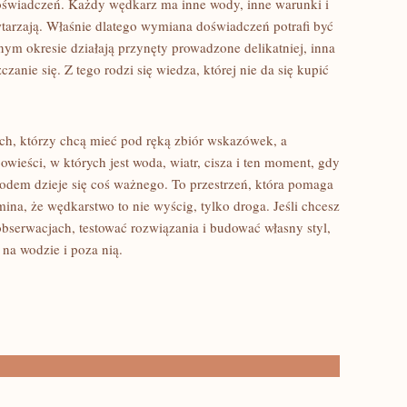
oświadczeń. Każdy wędkarz ma inne wody, inne warunki i
wtarzają. Właśnie dlatego wymiana doświadczeń potrafi być
ym okresie działają przynęty prowadzone delikatniej, inna
zanie się. Z tego rodzi się wiedza, której nie da się kupić
tych, którzy chcą mieć pod ręką zbiór wskazówek, a
wieści, w których jest woda, wiatr, cisza i ten moment, gdy
podem dzieje się coś ważnego. To przestrzeń, która pomaga
ina, że wędkarstwo to nie wyścig, tylko droga. Jeśli chcesz
 obserwacjach, testować rozwiązania i budować własny styl,
 na wodzie i poza nią.