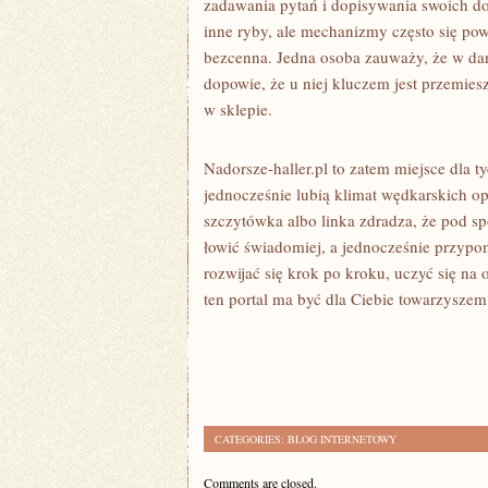
zadawania pytań i dopisywania swoich d
inne ryby, ale mechanizmy często się po
bezcenna. Jedna osoba zauważy, że w dan
dopowie, że u niej kluczem jest przemieszc
w sklepie.
Nadorsze-haller.pl to zatem miejsce dla 
jednocześnie lubią klimat wędkarskich opo
szczytówka albo linka zdradza, że pod s
łowić świadomiej, a jednocześnie przypom
rozwijać się krok po kroku, uczyć się na
ten portal ma być dla Ciebie towarzyszem
CATEGORIES:
BLOG INTERNETOWY
Comments are closed.