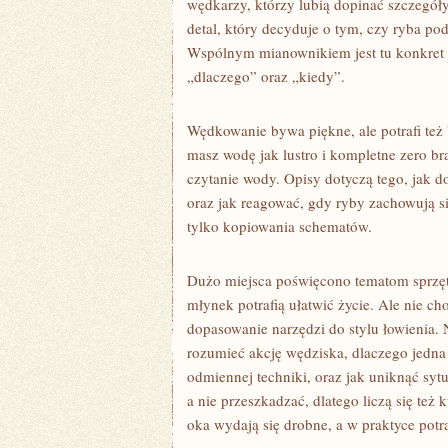
wędkarzy, którzy lubią dopinać szczegóły
detal, który decyduje o tym, czy ryba pod
Wspólnym mianownikiem jest tu konkret i p
„dlaczego” oraz „kiedy”.
Wędkowanie bywa piękne, ale potrafi też
masz wodę jak lustro i kompletne zero bra
czytanie wody. Opisy dotyczą tego, jak do
oraz jak reagować, gdy ryby zachowują si
tylko kopiowania schematów.
Dużo miejsca poświęcono tematom sprzęt
młynek potrafią ułatwić życie. Ale nie c
dopasowanie narzędzi do stylu łowienia. N
rozumieć akcję wędziska, dlaczego jedna 
odmiennej techniki, oraz jak uniknąć syt
a nie przeszkadzać, dlatego liczą się też 
oka wydają się drobne, a w praktyce potra