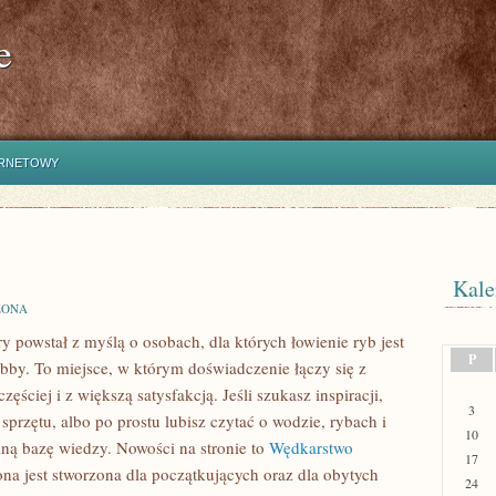
e
ERNETOWY
Kale
ZONA
ry powstał z myślą o osobach, dla których łowienie ryb jest
P
by. To miejsce, w którym doświadczenie łączy się z
ściej i z większą satysfakcją. Jeśli szukasz inspiracji,
3
przętu, albo po prostu lubisz czytać o wodzie, rybach i
10
elną bazę wiedzy. Nowości na stronie to
Wędkarstwo
17
na jest stworzona dla początkujących oraz dla obytych
24