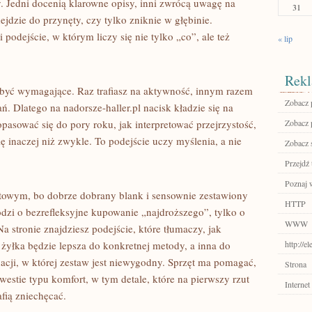
. Jedni docenią klarowne opisy, inni zwrócą uwagę na
31
ejdzie do przynęty, czy tylko zniknie w głębinie.
odejście, w którym liczy się nie tylko „co”, ale też
« lip
Rekl
 być wymagające. Raz trafiasz na aktywność, innym razem
Zobacz p
ń. Dlatego na nadorsze-haller.pl nacisk kładzie się na
pasować się do pory roku, jak interpretować przejrzystość,
Zobacz p
ę inaczej niż zwykle. To podejście uczy myślenia, a nie
Zobacz 
Przejdź 
Poznaj 
owym, bo dobrze dobrany blank i sensownie zestawiony
HTTP
hodzi o bezrefleksyjne kupowanie „najdroższego”, tylko o
WWW
a stronie znajdziesz podejście, które tłumaczy, jak
żyłka będzie lepsza do konkretnej metody, a inna do
http://e
uacji, w której zestaw jest niewygodny. Sprzęt ma pomagać,
Strona
kwestie typu komfort, w tym detale, które na pierwszy rzut
Internet
fią zniechęcać.