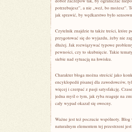
dobór zaczepów tak, by ograniczać niepotr
potrzebujesz”, a nie „weź, bo możesz”. T
jak sprawić, by wędkarstwo było sensown
Czytelnik znajdzie tu także treści, któr
przygotować się do wyjazdu, żeby nie zap
dłużej. Jak rozwiązywać typowe problemy,
pewności, czy to skubnięcie. Takie temat
siebie nad sytuacją na łowisku.
Charakter bloga można streścić jako konk
encyklopedii pisanej dla zawodowców, tyl
więcej i czerpać z pasji satysfakcję. Cz
jedna myśl o tym, jak ryba reaguje na zm
cały wypad okazał się owocny.
Ważne jest też poczucie wspólnoty. Blog 
naturalnym elementem tej przestrzeni jes