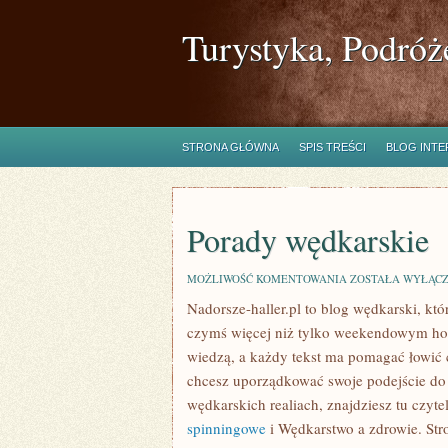
Turystyka, Podróż
STRONA GŁÓWNA
SPIS TREŚCI
BLOG INT
Porady wędkarskie
PORADY
MOŻLIWOŚĆ KOMENTOWANIA
ZOSTAŁA WYŁĄC
WĘDKARSKIE
Nadorsze-haller.pl to blog wędkarski, któ
czymś więcej niż tylko weekendowym hob
wiedzą, a każdy tekst ma pomagać łowić czę
chcesz uporządkować swoje podejście do s
wędkarskich realiach, znajdziesz tu czyt
spinningowe
i Wędkarstwo a zdrowie. Stro