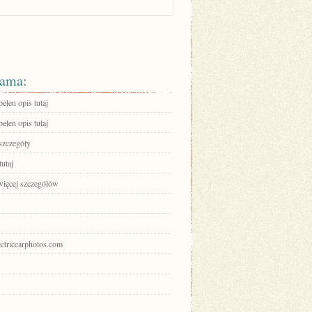
ama:
ełen opis tutaj
ełen opis tutaj
szczegóły
tutaj
więcej szczegółów
lectriccarphotos.com