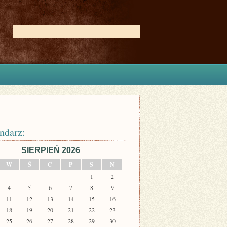
ndarz:
SIERPIEŃ 2026
W
Ś
C
P
S
N
1
2
4
5
6
7
8
9
11
12
13
14
15
16
18
19
20
21
22
23
25
26
27
28
29
30