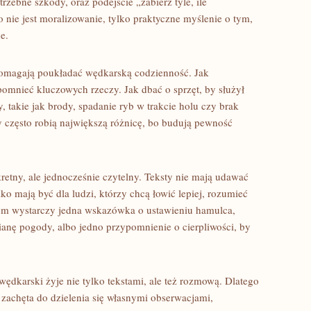
zebne szkody, oraz podejście „zabierz tyle, ile
o nie jest moralizowanie, tylko praktyczne myślenie o tym,
e.
e pomagają poukładać wędkarską codzienność. Jak
omnieć kluczowych rzeczy. Jak dbać o sprzęt, by służył
 takie jak brody, spadanie ryb w trakcie holu czy brak
y często robią największą różnicę, bo budują pewność
retny, ale jednocześnie czytelny. Teksty nie mają udawać
ko mają być dla ludzi, którzy chcą łowić lepiej, rozumieć
asem wystarczy jedna wskazówka o ustawieniu hamulca,
ianę pogody, albo jedno przypomnienie o cierpliwości, by
wędkarski żyje nie tylko tekstami, ale też rozmową. Dlatego
t zachęta do dzielenia się własnymi obserwacjami,