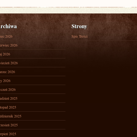
rchiwa
Strony
piec 2026
Spis Treści
erwiec 2026
j 2026
iecień 2026
rzec 2026
ty 2026
yczeń 2026
udzień 2025
stopad 2025
ździernik 2025
zesień 2025
erpień 2025