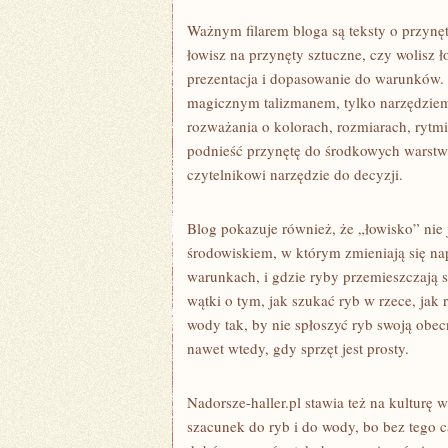
Ważnym filarem bloga są teksty o przynęt
łowisz na przynęty sztuczne, czy wolisz ł
prezentacja i dopasowanie do warunków. Na
magicznym talizmanem, tylko narzędziem,
rozważania o kolorach, rozmiarach, rytmie
podnieść przynętę do środkowych warstw
czytelnikowi narzędzie do decyzji.
Blog pokazuje również, że „łowisko” nie
środowiskiem, w którym zmieniają się nap
warunkach, i gdzie ryby przemieszczają s
wątki o tym, jak szukać ryb w rzece, jak 
wody tak, by nie spłoszyć ryb swoją obe
nawet wtedy, gdy sprzęt jest prosty.
Nadorsze-haller.pl stawia też na kulturę 
szacunek do ryb i do wody, bo bez tego c