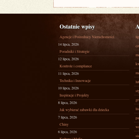
Ostatnie wpisy
A
Agencje i Pośrednicy Nieruchomości
li
14 lipca, 2026
cz
Poradniki i Strategie
ma
12 lipca, 2026
kw
Kontrole i compliance
ma
11 lipca, 2026
Technika i Innowacje
lu
10 lipca, 2026
st
Inspiracje i Projekty
gr
8 lipca, 2026
li
Jak wybierać zabawki dla dziecka
7 lipca, 2026
pa
Chiny
wr
6 lipca, 2026
si
Kultura i Mafia