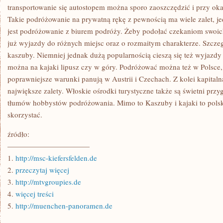
WOLNYM
transportowanie się autostopem można sporo zaoszczędzić i przy okaz
Takie podróżowanie na prywatną rękę z pewnością ma wiele zalet, j
jest podróżowanie z biurem podróży. Żeby podołać czekaniom swoich
już wyjazdy do różnych miejsc oraz o rozmaitym charakterze. Szcze
kaszuby. Niemniej jednak dużą popularnością cieszą się też wyjazd
można na kajaki lipusz czy w góry. Podróżować można też w Polsce
poprawniejsze warunki panują w Austrii i Czechach. Z kolei kapitaln
największe zalety. Włoskie ośrodki turystyczne także są świetni pr
tłumów hobbystów podróżowania. Mimo to Kaszuby i kajaki to polski
skorzystać.
źródło:
———————————
1.
http://msc-kiefersfelden.de
2.
przeczytaj więcej
3.
http://mtvgroupies.de
4.
więcej treści
5.
http://muenchen-panoramen.de