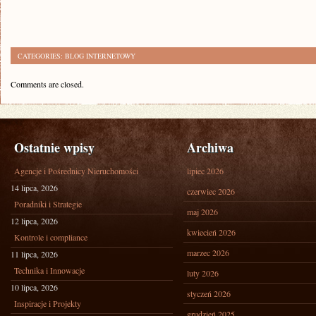
CATEGORIES:
BLOG INTERNETOWY
Comments are closed.
Ostatnie wpisy
Archiwa
Agencje i Pośrednicy Nieruchomości
lipiec 2026
14 lipca, 2026
czerwiec 2026
Poradniki i Strategie
maj 2026
12 lipca, 2026
kwiecień 2026
Kontrole i compliance
marzec 2026
11 lipca, 2026
Technika i Innowacje
luty 2026
10 lipca, 2026
styczeń 2026
Inspiracje i Projekty
grudzień 2025