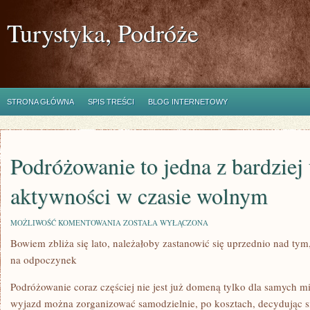
Turystyka, Podróże
STRONA GŁÓWNA
SPIS TREŚCI
BLOG INTERNETOWY
Podróżowanie to jedna z bardziej
aktywności w czasie wolnym
PODRÓŻOWANIE
MOŻLIWOŚĆ KOMENTOWANIA
ZOSTAŁA WYŁĄCZONA
TO
Bowiem zbliża się lato, należałoby zastanowić się uprzednio nad 
JEDNA
Z
na odpoczynek
BARDZIEJ
UBÓSTWIANYCH
AKTYWNOŚCI
Podróżowanie coraz częściej nie jest już domeną tylko dla samych m
W
wyjazd można zorganizować samodzielnie, po kosztach, decydując s
CZASIE