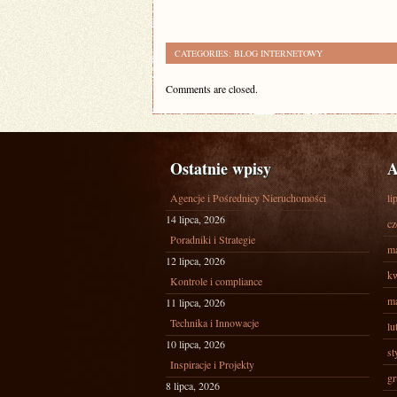
CATEGORIES:
BLOG INTERNETOWY
Comments are closed.
Ostatnie wpisy
A
Agencje i Pośrednicy Nieruchomości
li
14 lipca, 2026
cz
Poradniki i Strategie
ma
12 lipca, 2026
kw
Kontrole i compliance
ma
11 lipca, 2026
Technika i Innowacje
lu
10 lipca, 2026
st
Inspiracje i Projekty
gr
8 lipca, 2026