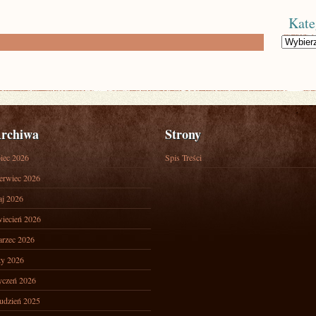
Kate
Kategorie
rchiwa
Strony
piec 2026
Spis Treści
erwiec 2026
j 2026
iecień 2026
rzec 2026
ty 2026
yczeń 2026
udzień 2025