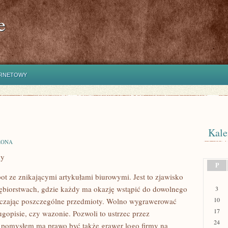
e
ERNETOWY
Kale
ZONA
dy
P
ot ze znikającymi artykułami biurowymi. Jest to zjawisko
iębiorstwach, gdzie każdy ma okazję wstąpić do dowolnego
3
10
aczając poszczególne przedmioty. Wolno wygrawerować
17
gopisie, czy wazonie. Pozwoli to ustrzec przez
24
 pomysłem ma prawo być także grawer logo firmy na