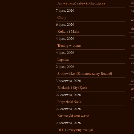
li
Jak wybierać zabawki dla dziecka
7 lipca, 2026
pa
Chiny
wr
6 lipca, 2026
si
Kultura i Mafia
li
4 lipca, 2026
Trening w domu
cz
4 lipca, 2026
ma
Legnica
kw
2 lipca, 2026
ma
Środowisko i Zrównoważony Rozwój
lu
30 czerwca, 2026
Edukacja i Styl Życia
st
27 czerwca, 2026
gr
Przyszłość Nauki
22 czerwca, 2026
Kosmetyki zero waste
20 czerwca, 2026
DIY i kreatywny makijaż