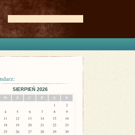
ndarz:
SIERPIEŃ 2026
W
Ś
C
P
S
N
1
2
4
5
6
7
8
9
11
12
13
14
15
16
18
19
20
21
22
23
25
26
27
28
29
30