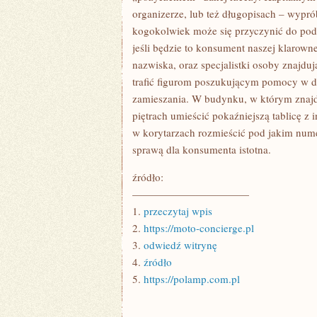
organizerze, lub też długopisach – wy
kogokolwiek może się przyczynić do podn
jeśli będzie to konsument naszej klarowne
nazwiska, oraz specjalistki osoby znajdu
trafić figurom poszukującym pomocy w d
zamieszania. W budynku, w którym znajdu
piętrach umieścić pokaźniejszą tablicę z 
w korytarzach rozmieścić pod jakim nume
sprawą dla konsumenta istotna.
źródło:
———————————
1.
przeczytaj wpis
2.
https://moto-concierge.pl
3.
odwiedź witrynę
4.
źródło
5.
https://polamp.com.pl