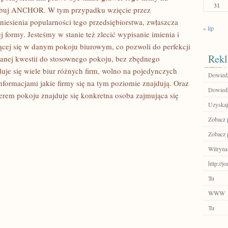
31
próbuj ANCHOR. W tym przypadku wzięcie przez
iesienia popularności tego przedsiębiorstwa, zwłaszcza
« lip
j formy. Jesteśmy w stanie też zlecić wypisanie imienia i
jącej się w danym pokoju biurowym, co pozwoli do perfekcji
Rekl
anej kwestii do stosownego pokoju, bez zbędnego
je się wiele biur różnych firm, wolno na pojedynczych
Dowiedz 
informacjami jakie firmy się na tym poziomie znajdują. Oraz
Dowiedz 
rem pokoju znajduje się konkretna osoba zajmująca się
Uzyskaj
Zobacz 
Zobacz 
Witryna
http://j
Tu
WWW
Tu