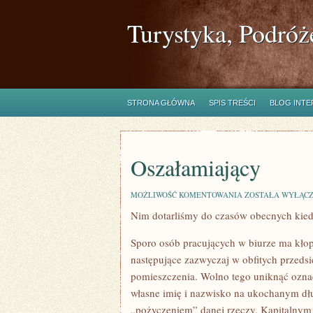
Turystyka, Podróż
STRONA GŁÓWNA
SPIS TREŚCI
BLOG INT
Oszałamiający
OSZAŁAMIAJĄCY
MOŻLIWOŚĆ KOMENTOWANIA
ZOSTAŁA WYŁĄC
Nim dotarliśmy do czasów obecnych kie
Sporo osób pracujących w biurze ma kłop
następujące zazwyczaj w obfitych przeds
pomieszczenia. Wolno tego uniknąć ozn
własne imię i nazwisko na ukochanym dłu
„pożyczeniem” danej rzeczy. Kapitalnym