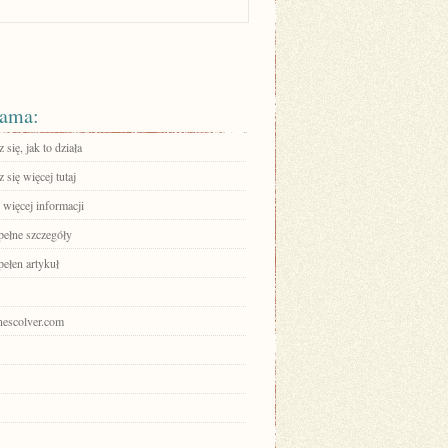
ama:
się, jak to działa
się więcej tutaj
 więcej informacji
pełne szczegóły
pełen artykuł
onescolver.com