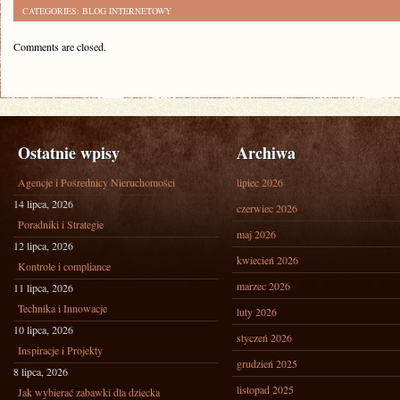
CATEGORIES:
BLOG INTERNETOWY
Comments are closed.
Ostatnie wpisy
Archiwa
Agencje i Pośrednicy Nieruchomości
lipiec 2026
14 lipca, 2026
czerwiec 2026
Poradniki i Strategie
maj 2026
12 lipca, 2026
kwiecień 2026
Kontrole i compliance
marzec 2026
11 lipca, 2026
Technika i Innowacje
luty 2026
10 lipca, 2026
styczeń 2026
Inspiracje i Projekty
grudzień 2025
8 lipca, 2026
listopad 2025
Jak wybierać zabawki dla dziecka