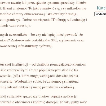
bawa o awarię lub przeciążenie systemu sprzedaży biletów
Kate
. Brzmi znajomo? To jakby martwić się, czy mikrofon nie
k w dobie chmury obliczeniowej i skalowalnych usług
Kategorie
o ograniczyć. Dobre rozwiązania IT oferują redundancję i
izuje czas przestoju.
anych uczestników – bo czy nie lepiej mieć pewność, że
onione? Zastosowanie certyfikatów SSL, szyfrowanie oraz
woczesnej infrastruktury cyfrowej.
ztucznej inteligencji – od chatbota pomagającego klientom
sie rzeczywistym. Coraz popularniejsze staje się też
ywistości (AR), które mogą wzbogacić doświadczenia
koncertu. Wyobraźmy sobie, że za pomocą smartfona
eny lub interaktywną mapę przestrzeni eventowej.
zwój systemów sprzedaży biletów poprzez aplikacje
ierdzenie obecności i kontrolę dostępu. To tak, jakby mieć