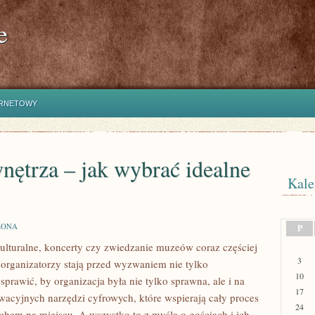
e
ERNETOWY
ętrza – jak wybrać idealne
Kale
ZONA
P
ulturalne, koncerty czy zwiedzanie muzeów coraz częściej
3
 organizatorzy stają przed wyzwaniem nie tylko
10
sprawić, by organizacja była nie tylko sprawna, ale i na
17
wacyjnych narzędzi cyfrowych, które wspierają cały proces
24
chem na miejscu. A wszystko to z myślą o gościach i ich