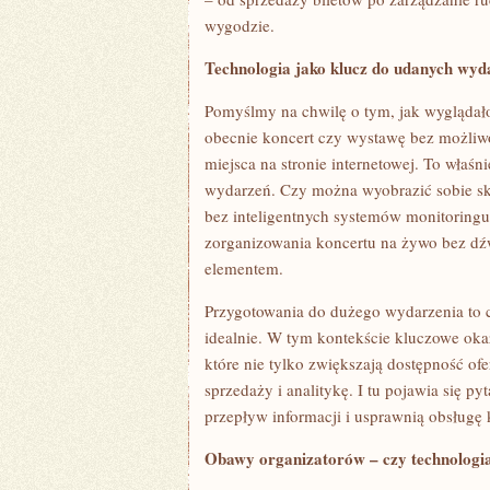
DOMU?
wygodzie.
Technologia jako klucz do udanych wyd
Pomyślmy na chwilę o tym, jak wyglądał
obecnie koncert czy wystawę bez możliwo
miejsca na stronie internetowej. To właśn
wydarzeń. Czy można wyobrazić sobie sk
bez inteligentnych systemów monitoringu i
zorganizowania koncertu na żywo bez dźw
elementem.
Przygotowania do dużego wydarzenia to c
idealnie. W tym kontekście kluczowe oka
które nie tylko zwiększają dostępność of
sprzedaży i analitykę. I tu pojawia się p
przepływ informacji i usprawnią obsługę 
Obawy organizatorów – czy technologia