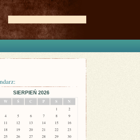
ndarz:
SIERPIEŃ 2026
W
Ś
C
P
S
N
1
2
4
5
6
7
8
9
11
12
13
14
15
16
18
19
20
21
22
23
25
26
27
28
29
30