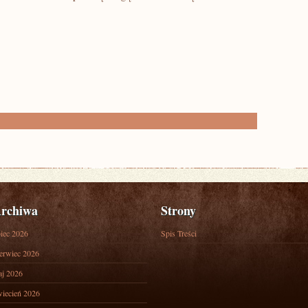
rchiwa
Strony
piec 2026
Spis Treści
erwiec 2026
j 2026
iecień 2026