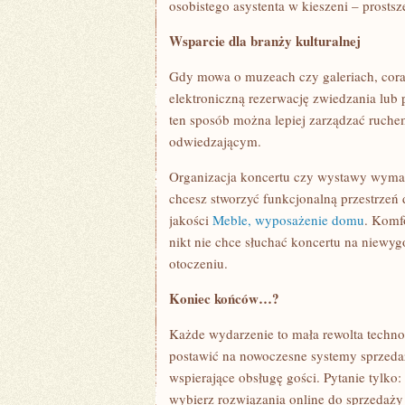
osobistego asystenta w kieszeni – prostsz
Wsparcie dla branży kulturalnej
Gdy mowa o muzeach czy galeriach, coraz
elektroniczną rezerwację zwiedzania lub
ten sposób można lepiej zarządzać ruch
odwiedzającym.
Organizacja koncertu czy wystawy wymag
chcesz stworzyć funkcjonalną przestrzeń
jakości
Meble, wyposażenie domu
. Komf
nikt nie chce słuchać koncertu na niew
otoczeniu.
Koniec końców…?
Każde wydarzenie to mała rewolta techno
postawić na nowoczesne systemy sprzeda
wspierające obsługę gości. Pytanie tylko: 
wybierz rozwiązania online do sprzedaży