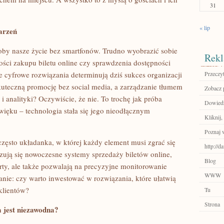
31
« lip
arzeń
oby nasze życie bez smartfonów. Trudno wyobrazić sobie
Rekl
ści zakupu biletu online czy sprawdzenia dostępności
ie cyfrowe rozwiązania determinują dziś sukces organizacji
Przeczyt
uteczną promocję bez social media, a zarządzanie tłumem
Zobacz 
 analityki? Oczywiście, że nie. To trochę jak próba
Dowiedz
ięku – technologia stała się jego nieodłącznym
Kliknij,
Poznaj 
zęsto układanka, w której każdy element musi zgrać się
http://d
zują się nowoczesne systemy sprzedaży biletów online,
Blog
erty, ale także pozwalają na precyzyjne monitorowanie
WWW
ytanie: czy warto inwestować w rozwiązania, które ułatwią
klientów?
Tu
Strona
 jest niezawodna?