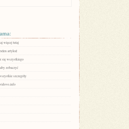
ama:
aj więcej tutaj
pełen artykuł
 się wszystkiego
 aby zobaczyć
wszystkie szczegóły
avidovo.info