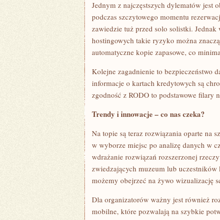
Jednym z najczęstszych dylematów jest o
podczas szczytowego momentu rezerwacji
zawiedzie tuż przed solo solistki. Jedna
hostingowych takie ryzyko można znacząc
automatyczne kopie zapasowe, co minimal
Kolejne zagadnienie to bezpieczeństwo d
informacje o kartach kredytowych są chr
zgodność z RODO to podstawowe filary no
Trendy i innowacje – co nas czeka?
Na topie są teraz rozwiązania oparte na s
w wyborze miejsc po analizę danych w cza
wdrażanie rozwiązań rozszerzonej rzecz
zwiedzających muzeum lub uczestników 
możemy obejrzeć na żywo wizualizację sc
Dla organizatorów ważny jest również ro
mobilne, które pozwalają na szybkie potw