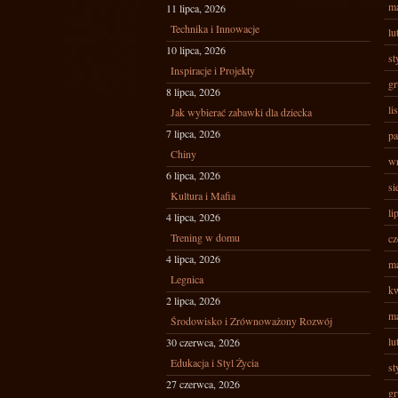
ma
11 lipca, 2026
Technika i Innowacje
lu
10 lipca, 2026
st
Inspiracje i Projekty
gr
8 lipca, 2026
li
Jak wybierać zabawki dla dziecka
7 lipca, 2026
pa
Chiny
wr
6 lipca, 2026
si
Kultura i Mafia
li
4 lipca, 2026
Trening w domu
cz
4 lipca, 2026
ma
Legnica
kw
2 lipca, 2026
ma
Środowisko i Zrównoważony Rozwój
lu
30 czerwca, 2026
Edukacja i Styl Życia
st
27 czerwca, 2026
gr