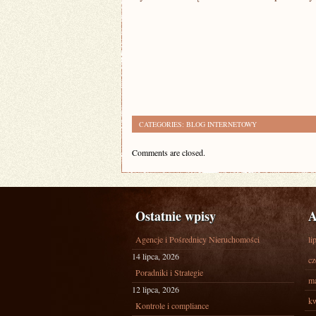
CATEGORIES:
BLOG INTERNETOWY
Comments are closed.
Ostatnie wpisy
A
Agencje i Pośrednicy Nieruchomości
li
14 lipca, 2026
cz
Poradniki i Strategie
ma
12 lipca, 2026
kw
Kontrole i compliance