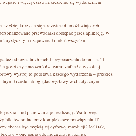
e wejście i więcej czasu na cieszenie się wydarzeniem.
 częściej korzysta się z rozwiązań umożliwiających
 personalizowane przewodniki dostępne przez aplikację. W
em turystycznym i zapewnić komfort wszystkim
a też odpowiednich mebli i wyposażenia domu – jeśli
 dla gości czy pracowników, warto zadbać o wysokiej
ortowy wystrój to podstawa każdego wydarzenia – przecież
ygodnym krześle lub oglądać wystawy w chaotycznym
logiczna – od planowania po realizację. Warto więc
ży biletów online oraz kompleksowe rozwiązania IT
czy chcesz być częścią tej cyfrowej rewolucji? Jeśli tak,
 biletów – one naprawdę mogą zrobić różnicę.