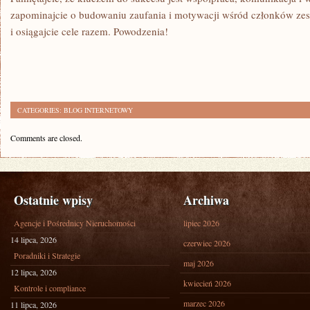
zapominajcie o⁢ budowaniu zaufania i motywacji wśród członków ​zesp
i osiągajcie‌ cele razem. Powodzenia!
CATEGORIES:
BLOG INTERNETOWY
Comments are closed.
Ostatnie wpisy
Archiwa
Agencje i Pośrednicy Nieruchomości
lipiec 2026
14 lipca, 2026
czerwiec 2026
Poradniki i Strategie
maj 2026
12 lipca, 2026
kwiecień 2026
Kontrole i compliance
marzec 2026
11 lipca, 2026