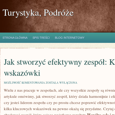
Turystyka, Podróże
STRONA GŁÓWNA
SPIS TREŚCI
BLOG INTERNETOWY
Jak stworzyć efektywny zespół: 
wskazówki
JAK
MOŻLIWOŚĆ KOMENTOWANIA
ZOSTAŁA WYŁĄCZONA
STWORZYĆ
Wielu z nas pracuje w zespołach,‍ ale ⁤czy wszystkie zespoły⁢ są równ
EFEKTYWNY
ZESPÓŁ:
‍artykule omówimy, jak stworzyć‍ zespół, który‌ działa harmonijnie i ‌e
KLUCZOWE
WSKAZÓWKI
czy jesteś liderem zespołu czy po prostu chcesz poprawić efektywnoś
kilka kluczowych wskazówek na ‌pewno okażą się ⁢przydatne.⁢ Czytaj da
Wspólne cele​ i w
zbudować zespół, który osiąga wyjątkowe rezultaty.