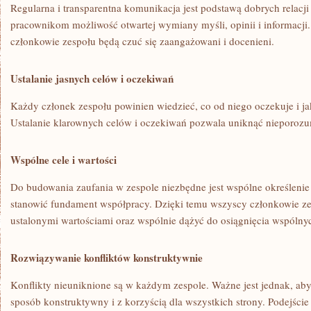
Regularna i transparentna komunikacja jest podstawą dobrych relacj
pracownikom możliwość otwartej wymiany myśli, opinii​ i ⁤informacji
członkowie zespołu będą ⁢czuć się zaangażowani⁢ i docenieni.
Ustalanie jasnych celów i oczekiwań
Każdy członek zespołu ⁣powinien wiedzieć, co⁤ od niego‌ oczekuje i jaki
Ustalanie klarownych celów i⁤ oczekiwań pozwala uniknąć nieporozu
Wspólne cele i wartości
Do⁣ budowania zaufania ‌w zespole ⁤niezbędne‍ jest ⁢wspólne określenie
stanowić fundament współpracy. Dzięki‍ temu wszyscy ‌członkowie ze
ustalonymi wartościami oraz wspólnie ‌dążyć do osiągnięcia wspólnyc
Rozwiązywanie konfliktów konstruktywnie
Konflikty ⁤nieuniknione są w ⁢każdym zespole. Ważne jest jednak, aby
sposób konstruktywny i z korzyścią⁢ dla wszystkich strony. Podejści