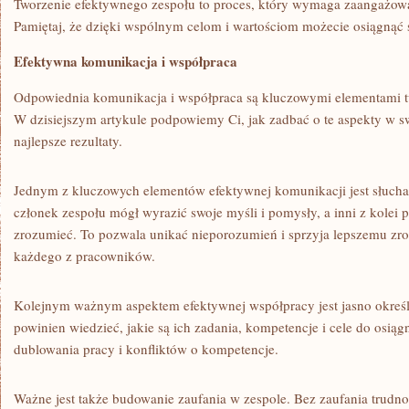
Tworzenie ⁤efektywnego zespołu to proces, który ⁣wymaga zaangażowan
Pamiętaj, że dzięki wspólnym celom i wartościom możecie osiągnąć 
Efektywna komunikacja i współpraca
Odpowiednia komunikacja i współpraca są ‍kluczowymi elementami t
W dzisiejszym artykule podpowiemy⁢ Ci, jak zadbać o ​te aspekty w 
najlepsze rezultaty.
Jednym z kluczowych elementów ‌efektywnej komunikacji jest słuchan
członek zespołu mógł wyrazić swoje myśli i pomysły, a inni z kolei potr
zrozumieć. ⁢To pozwala ⁢unikać nieporozumień i sprzyja lepszemu zr
każdego z pracowników.
Kolejnym ważnym⁢ aspektem efektywnej współpracy jest jasno określ
powinien ⁣wiedzieć, jakie są ich ⁤zadania, kompetencje ‍i cele do osiąg
dublowania pracy i konfliktów o‌ kompetencje.
Ważne jest także budowanie zaufania ⁤w zespole. Bez zaufania trudno