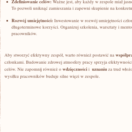
Zdefiniowanie celów:
Ważne jest, ​aby każdy w zespole miał jasn
To pozwoli uniknąć zamieszania i zapewni skupienie na konkretn
Rozwój umiejętności:
Inwestowanie w rozwój⁢ umiejętności czł
długoterminowe korzyści. Organizuj ⁤szkolenia, warsztaty⁢ i mento
pracowników.
współpr
Aby stworzyć ‍efektywny ⁣zespół, warto również postawić na
⁣członkami. Budowanie ​zdrowej‍ atmosfery pracy sprzyja efektywności
wdzięczności
uznaniu
celów. Nie‍ zapomnij również o
i ‍
‌za‌ trud ​wło
wysiłku ‍pracowników buduje silne więzi ‍w⁣ zespole.