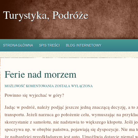
Turystyka, Podróże
STRONA GŁÓWNA
SPIS TREŚCI
BLOG INTERNETOWY
Ferie nad morzem
FERIE
MOŻLIWOŚĆ KOMENTOWANIA
ZOSTAŁA WYŁĄCZONA
NAD
Powinno się wyjechać w góry?
MORZEM
Jadąc w podróż, należy podjąć jeszcze jedną znaczącą decyzję, a to
transportu. Jeżeli narzuca go położenie celu, wymuszając na przykł
skorzystanie z samolotu, nie nadstawia to większego kłopotu. Jeśli 
spoczywa np. w obrębie państwa, pojawiają się dyspozycje. Nie ma 
że najbardziej przedkładanym jest auto. Umożliwia dotarcie niemal w