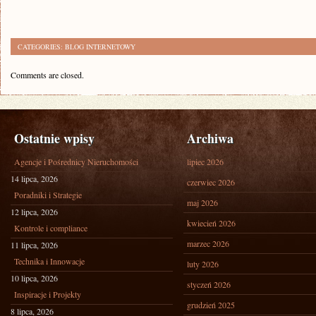
CATEGORIES:
BLOG INTERNETOWY
Comments are closed.
Ostatnie wpisy
Archiwa
Agencje i Pośrednicy Nieruchomości
lipiec 2026
14 lipca, 2026
czerwiec 2026
Poradniki i Strategie
maj 2026
12 lipca, 2026
kwiecień 2026
Kontrole i compliance
marzec 2026
11 lipca, 2026
Technika i Innowacje
luty 2026
10 lipca, 2026
styczeń 2026
Inspiracje i Projekty
grudzień 2025
8 lipca, 2026