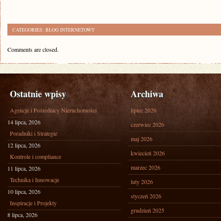
CATEGORIES:
BLOG INTERNETOWY
Comments are closed.
Ostatnie wpisy
Archiwa
Agencje i Pośrednicy Nieruchomości
lipiec 2026
14 lipca, 2026
czerwiec 2026
Poradniki i Strategie
maj 2026
12 lipca, 2026
kwiecień 2026
Kontrole i compliance
marzec 2026
11 lipca, 2026
Technika i Innowacje
luty 2026
10 lipca, 2026
styczeń 2026
Inspiracje i Projekty
grudzień 2025
8 lipca, 2026