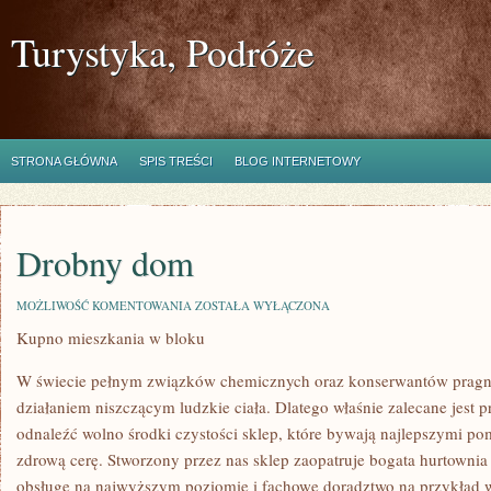
Turystyka, Podróże
STRONA GŁÓWNA
SPIS TREŚCI
BLOG INTERNETOWY
Drobny dom
DROBNY
MOŻLIWOŚĆ KOMENTOWANIA
ZOSTAŁA WYŁĄCZONA
DOM
Kupno mieszkania w bloku
W świecie pełnym związków chemicznych oraz konserwantów pragni
działaniem niszczącym ludzkie ciała. Dlatego właśnie zalecane jest p
odnaleźć wolno środki czystości sklep, które bywają najlepszymi p
zdrową cerę. Stworzony przez nas sklep zaopatruje bogata hurtowni
obsługę na najwyższym poziomie i fachowe doradztwo na przykład w