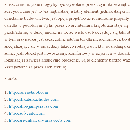
zniszczeniom, jakie mogłyby być wywołane przez czynniki zewnętrz
zdecydowanie jest to też najbardziej istotny element, jednak dzięki 
dziedzinie budownictwa, jest opcja projektować różnorodne projekt
osiedla w podobnym stylu, przez co architektura krajobrazu staje się 
przekłada się w dużej mierze na to, że wiele osób decyduje się taki o
w tym przypadku jest szczególnie istotna też dla nieruchomości, bo 
specjalizujące się w sprzedaży takiego rodzaju obiektu, posiadają o
sumę, jeśli obiekt jest nowoczesny, komfortowy w użyciu, a w dodat
lokalizacji i zawiera atrakcyjne otoczenie. Są to elementy bardzo wa
kształtowane są przez architekturę.
źródło:
———————————
1.
http://serenetarot.com
2.
http://shkatulkachudes.com
3.
http://showjumpersusa.com
4.
http://sof-guild.com
5.
http://srivenkateshwarasweets.com