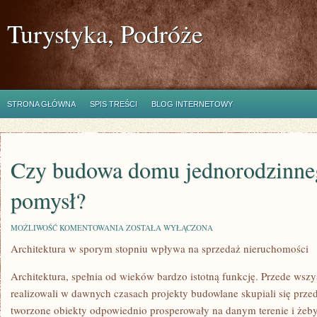
Turystyka, Podróże
STRONA GŁÓWNA
SPIS TREŚCI
BLOG INTERNETOWY
Czy budowa domu jednorodzinne
pomysł?
CZY
MOŻLIWOŚĆ KOMENTOWANIA
ZOSTAŁA WYŁĄCZONA
BUDOWA
Architektura w sporym stopniu wpływa na sprzedaż nieruchomości
DOMU
JEDNORODZINNEGO
TO
Architektura, spełnia od wieków bardzo istotną funkcję. Przede wszys
DOBRY
POMYSŁ?
realizowali w dawnych czasach projekty budowlane skupiali się prze
tworzone obiekty odpowiednio prosperowały na danym terenie i żeb