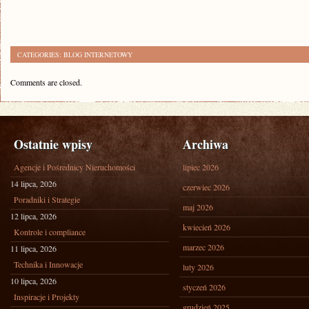
CATEGORIES:
BLOG INTERNETOWY
Comments are closed.
Ostatnie wpisy
Archiwa
Agencje i Pośrednicy Nieruchomości
lipiec 2026
14 lipca, 2026
czerwiec 2026
Poradniki i Strategie
maj 2026
12 lipca, 2026
kwiecień 2026
Kontrole i compliance
marzec 2026
11 lipca, 2026
Technika i Innowacje
luty 2026
10 lipca, 2026
styczeń 2026
Inspiracje i Projekty
grudzień 2025