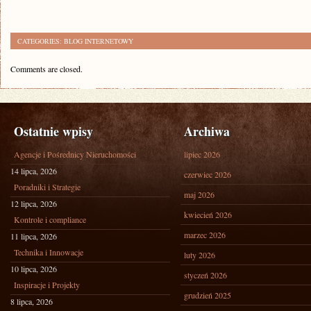
CATEGORIES:
BLOG INTERNETOWY
Comments are closed.
Ostatnie wpisy
Archiwa
Agencje i Pośrednicy Nieruchomości
lipiec 2026
14 lipca, 2026
czerwiec 2026
Poradniki i Strategie
maj 2026
12 lipca, 2026
kwiecień 2026
Kontrole i compliance
marzec 2026
11 lipca, 2026
Technika i Innowacje
luty 2026
10 lipca, 2026
styczeń 2026
Inspiracje i Projekty
grudzień 2025
8 lipca, 2026