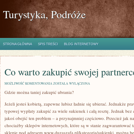
Turystyka, Podróże
STRONA GŁÓWNA
SPIS TREŚCI
BLOG INTERNETOWY
Co warto zakupić swojej partnerc
CO
MOŻLIWOŚĆ KOMENTOWANIA
ZOSTAŁA WYŁĄCZONA
WARTO
Gdzie można taniej zakupić ubrania?
ZAKUPIĆ
SWOJEJ
PARTNERCE?
Jeżeli jesteś kobietą, zapewne lubisz ładnie się ubierać. Jednakże praw
typowej wypłaty zakupić za wiele sukienek i całą resztę. Jednak be
jakoś obejść ten problem – a przynajmniej częściowo. Przecież jak n
chociażby sklepów internetowych, które są w stanie zagwarantować 
sklepie pod adresem www.duzaszafa.pl/kategoria/sukienki, można be