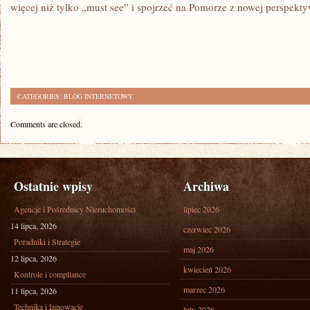
więcej niż tylko „must see” i spojrzeć na Pomorze z nowej perspekty
CATEGORIES:
BLOG INTERNETOWY
Comments are closed.
Ostatnie wpisy
Archiwa
Agencje i Pośrednicy Nieruchomości
lipiec 2026
14 lipca, 2026
czerwiec 2026
Poradniki i Strategie
maj 2026
12 lipca, 2026
kwiecień 2026
Kontrole i compliance
marzec 2026
11 lipca, 2026
Technika i Innowacje
luty 2026