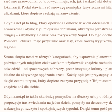
zarówno przewodniki po topowych miejscach, jak i wskazówki dotyc
lokalizacji. Portal stawia na równowagę pomiędzy turystycznymi hit
uliczkami, które dopiero czekają na zauważenie.
Gdynia.net.pl to blog, który opowiada Pomorze w wielu odcieniach. 
nowoczesną Gdynię z jej miejskimi deptakami, otwartymi przestrzen
drugiej – zabytkowy Gdańsk oraz rozrywkowy Sopot. Do tego doch
Pomorza, letniska, małe przystanie oraz lasy, które tworzą wyjątko
regionu.
Strona skupia treści w różnych kategoriach, aby usprawnić planowa
poświęconych miejskim ciekawostkom użytkownik znajdzie rozbudow
odwiedzić – od spacerowych nabrzeży, przez instytucje kultury i pla
idealne do aktywnego spędzania czasu. Każdy opis jest przystępny, 
dzięki czemu turysta, który dopiero zaczyna przygodę z Trójmiastem, 
znajdzie coś dla siebie.
Gdynia.net.pl to także skarbnicą pomysłów na dłuższy urlop o różny
propozycje tras zwiedzania na jeden dzień, pomysły na deszczowy dz
wakacyjnego szczytu i spokojniejszych tygodni. Dzięki temu gość p