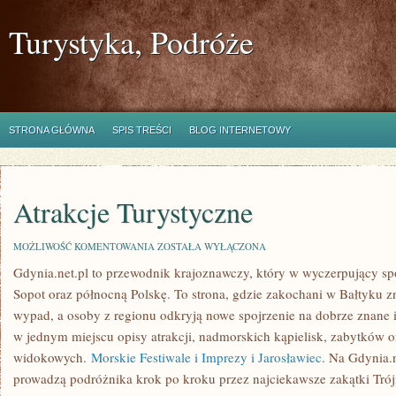
Turystyka, Podróże
STRONA GŁÓWNA
SPIS TREŚCI
BLOG INTERNETOWY
Atrakcje Turystyczne
ATRAKCJE
MOŻLIWOŚĆ KOMENTOWANIA
ZOSTAŁA WYŁĄCZONA
TURYSTYCZNE
Gdynia.net.pl to przewodnik krajoznawczy, który w wyczerpujący sp
Sopot oraz północną Polskę. To strona, gdzie zakochani w Bałtyku
wypad, a osoby z regionu odkryją nowe spojrzenie na dobrze znane i
w jednym miejscu opisy atrakcji, nadmorskich kąpielisk, zabytków 
widokowych.
Morskie Festiwale i Imprezy i Jarosławiec
. Na Gdynia.n
prowadzą podróżnika krok po kroku przez najciekawsze zakątki Trój