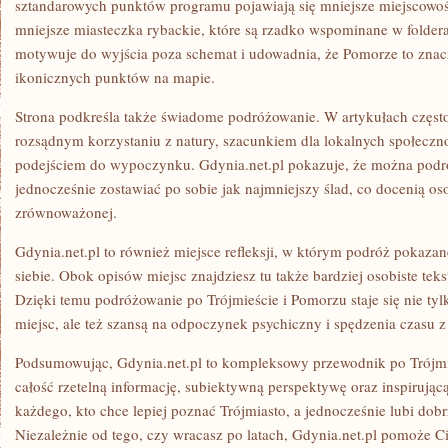
sztandarowych punktów programu pojawiają się mniejsze miejscowośc
mniejsze miasteczka rybackie, które są rzadko wspominane w foldera
motywuje do wyjścia poza schemat i udowadnia, że Pomorze to znaczn
ikonicznych punktów na mapie.
Strona podkreśla także świadome podróżowanie. W artykułach często
rozsądnym korzystaniu z natury, szacunkiem dla lokalnych społec
podejściem do wypoczynku. Gdynia.net.pl pokazuje, że można podr
jednocześnie zostawiać po sobie jak najmniejszy ślad, co docenią os
zrównoważonej.
Gdynia.net.pl to również miejsce refleksji, w którym podróż pokazan
siebie. Obok opisów miejsc znajdziesz tu także bardziej osobiste tek
Dzięki temu podróżowanie po Trójmieście i Pomorzu staje się nie t
miejsc, ale też szansą na odpoczynek psychiczny i spędzenia czasu z 
Podsumowując, Gdynia.net.pl to kompleksowy przewodnik po Trójmie
całość rzetelną informację, subiektywną perspektywę oraz inspirującą
każdego, kto chce lepiej poznać Trójmiasto, a jednocześnie lubi dob
Niezależnie od tego, czy wracasz po latach, Gdynia.net.pl pomoże Ci