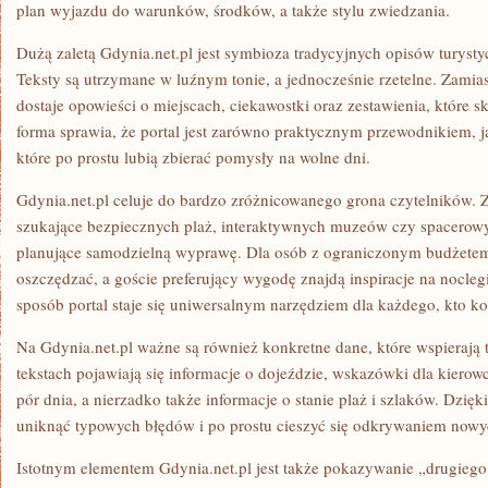
plan wyjazdu do warunków, środków, a także stylu zwiedzania.
Dużą zaletą Gdynia.net.pl jest symbioza tradycyjnych opisów turyst
Teksty są utrzymane w luźnym tonie, a jednocześnie rzetelne. Zami
dostaje opowieści o miejscach, ciekawostki oraz zestawienia, które s
forma sprawia, że portal jest zarówno praktycznym przewodnikiem, j
które po prostu lubią zbierać pomysły na wolne dni.
Gdynia.net.pl celuje do bardzo zróżnicowanego grona czytelników. Z 
szukające bezpiecznych plaż, interaktywnych muzeów czy spacerowych
planujące samodzielną wyprawę. Dla osób z ograniczonym budżetem 
oszczędzać, a goście preferujący wygodę znajdą inspiracje na nocle
sposób portal staje się uniwersalnym narzędziem dla każdego, kto k
Na Gdynia.net.pl ważne są również konkretne dane, które wspieraj
tekstach pojawiają się informacje o dojeździe, wskazówki dla kier
pór dnia, a nierzadko także informacje o stanie plaż i szlaków. Dzię
uniknąć typowych błędów i po prostu cieszyć się odkrywaniem nowy
Istotnym elementem Gdynia.net.pl jest także pokazywanie „drugieg