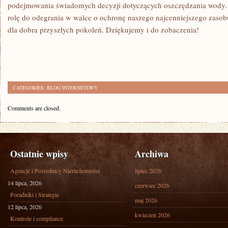
podejmowania świadomych decyzji dotyczących oszczędzania ‌wody. 
rolę do odegrania w walce o ochronę naszego najcenniejszego zasob
dla dobra ‍przyszłych pokoleń. Dziękujemy i do zobaczenia!
CATEGORIES:
BLOG INTERNETOWY
Comments are closed.
Ostatnie wpisy
Archiwa
Agencje i Pośrednicy Nieruchomości
lipiec 2026
14 lipca, 2026
czerwiec 2026
Poradniki i Strategie
maj 2026
12 lipca, 2026
kwiecień 2026
Kontrole i compliance