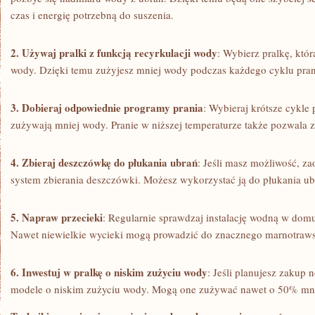
czas i energię potrzebną do suszenia.
2. Używaj⁢ pralki⁣ z⁢ funkcją recyrkulacji wody
: Wybierz pralkę, któr
wody.‌ Dzięki temu zużyjesz mniej wody podczas każdego cyklu pran
3. Dobieraj odpowiednie programy prania
: Wybieraj krótsze cykle 
zużywają mniej wody.⁣ Pranie w niższej temperaturze także pozwala⁣ 
4. Zbieraj deszczówkę do ‌płukania ubrań
: Jeśli ‌masz⁣ możliwość, 
system zbierania deszczówki. Możesz wykorzystać ją do płukania ub
5. Napraw przecieki
: Regularnie sprawdzaj instalację wodną w domu 
Nawet niewielkie wycieki mogą prowadzić do znacznego marnotraw
6. Inwestuj⁢ w pralkę o niskim zużyciu wody
: Jeśli planujesz zakup 
modele o⁢ niskim zużyciu wody. Mogą one zużywać nawet o 50% mnie