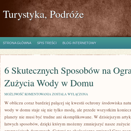
Turystyka, Podróże
STRONA GŁÓWNA
SPIS TREŚCI
BLOG INTERNETOWY
6 Skutecznych Sposobów na Ogra
Zużycia Wody w Domu
6
MOŻLIWOŚĆ KOMENTOWANIA
ZOSTAŁA WYŁĄCZONA
SKUTECZNYCH
W obliczu coraz bardziej palącej się kwestii ochrony środowiska nat
SPOSOBÓW
NA
wody w domu staje się nie⁢ tylko ‌modą, ale przede wszystkim konie
OGRANICZENIE
ZUŻYCIA
planety nie musi być trudne ani skomplikowane. ⁢W ‌dzisiejszym arty
WODY
łatwych sposobów, dzięki którym możemy zmniejszyć ⁤nasze zużyci
W
DOMU
czynnościach domowych. Gotowi na ekologiczną zmianę? Czas zaczą