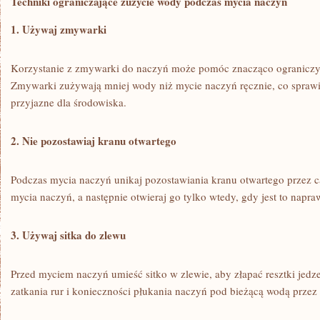
Techniki ograniczające zużycie wody podczas mycia naczyń
1. Używaj zmywarki
Korzystanie z zmywarki do naczyń może pomóc znacząco ograniczyć
Zmywarki zużywają mniej wody⁢ niż mycie naczyń ręcznie, co sprawia,
przyjazne dla środowiska.
2. Nie pozostawiaj kranu otwartego
Podczas mycia⁢ naczyń unikaj pozostawiania kranu otwartego przez 
mycia naczyń, ​a następnie otwieraj go⁣ tylko wtedy, gdy jest to napr
3. Używaj sitka do ​zlewu
Przed myciem naczyń umieść sitko w zlewie, aby złapać resztki jedz
zatkania rur i ⁣konieczności płukania naczyń pod bieżącą wodą przez