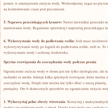
pomóc w zmniejszeniu zużycia wody. Wodoodporny zegar na pryszn
na kontrolowanie czasu pod prysznicem.
5. Naprawa przeciekających kranów:
Nawet niewielkie przecieki m
marnowania ‍wody.​ Regularnie sprawdzaj i naprawiaj przeciekające kra
6.‌ Wykorzystanie wody do podlewania roślin:
Jeśli masz ⁤możliwość
wykorzystywania wody ​po kąpieli do ​podlewania roślin, zrób to. T
wykorzystanie wody i ochronę środowiska.
Sprytne rozwiązania do oszczędzania wody podczas prania
Ograniczenie zużycia wody w domu jest nie tylko ekologiczne, ale 
rachunki za media. ‌Istnieje kilka‌ sprytnych⁢ rozwiązań,‌ które możn
‍oszczędzać wodę. Dzięki nim można nie tylko dbać o naszą planetę, a
pieniędzy. Oto 6 skutecznych sposobów‌ na ograniczenie zużycia wo
1. Wykorzystaj pełne obroty wirowania
: Korzystaj z maksymalnych
pozbyć się nadmiaru wody z ubrań. Dzięki temu będą one‌ szybciej s