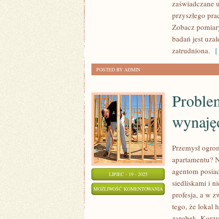
zaświadczane u
przyszłego pra
Zobacz pomiar
badań jest uzal
zatrudniona.
[ 
POSTED BY ADMIN
Proble
wynaję
Przemysł ogrom
apartamentu? N
agentom posiad
LIPIEC - 19 - 2025
siedliskami i 
PROBLEMY
MOŻLIWOŚĆ KOMENTOWANIA
profesja, a w z
Z
ZOSTAŁA WYŁĄCZONA
tego, że lokal
KUPNEM
zarobek. Korzys