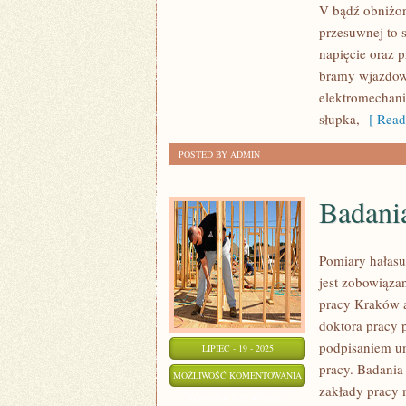
V bądź obniżo
przesuwnej to s
napięcie oraz 
bramy wjazdowe
elektromechani
słupka,
[ Read
POSTED BY ADMIN
Badani
Pomiary hałasu
jest zobowiąza
pracy Kraków a
doktora pracy 
podpisaniem um
LIPIEC - 19 - 2025
pracy. Badania
BADANIA
MOŻLIWOŚĆ KOMENTOWANIA
zakłady pracy
ŚRODOWISKOWE
ZOSTAŁA WYŁĄCZONA