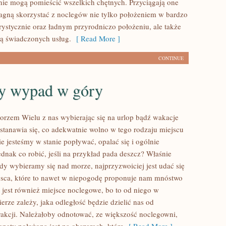
 nie mogą pomieścić wszelkich chętnych. Przyciągają one
ragną skorzystać z noclegów nie tylko położeniem w bardzo
rystycznie oraz ładnym przyrodniczo położeniu, ale także
ą świadczonych usług.
[ Read More ]
CONTINUE
 wypad w góry
rzem Wielu z nas wybierając się na urlop bądź wakacje
tanawia się, co adekwatnie wolno w tego rodzaju miejscu
ie jesteśmy w stanie popływać, opalać się i ogólnie
dnak co robić, jeśli na przykład pada deszcz? Właśnie
edy wybieramy się nad morze, najprzyzwoiciej jest udać się
jsca, które to nawet w niepogodę proponuje nam mnóstwo
ne jest również miejsce noclegowe, bo to od niego w
erze zależy, jaka odległość będzie dzielić nas od
trakcji. Należałoby odnotować, ze większość noclegowni,