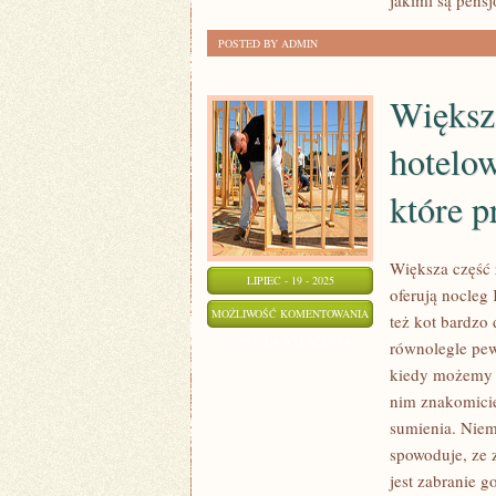
jakimi są pensj
POSTED BY ADMIN
Większa
hotelow
które p
Większa część 
LIPIEC - 19 - 2025
oferują nocleg 
WIĘKSZA
MOŻLIWOŚĆ KOMENTOWANIA
też kot bardzo 
CZĘŚĆ
ZOSTAŁA WYŁĄCZONA
równolegle pew
Z
kiedy możemy li
NAS
nim znakomici
WIĄŻE
sumienia. Niem
BRANŻĘ
spowoduje, ze 
jest zabranie 
HOTELOWĄ