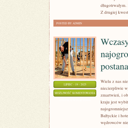
długotrwałym.
Z drugiej kwest
POSTED BY ADMIN
Wczasy 
najogr
postana
Wielu z nas nie
LIPIEC - 19 - 2025
niecierpliwie
WCZASY
MOŻLIWOŚĆ KOMENTOWANIA
zmartwień, i 
SĄ
ZOSTAŁA WYŁĄCZONA
kraju jest wyb
PORĄ,
najogromniejsz
KIEDY
Bałtyckie i ho
NAJOGROMNIEJSZA
wędrowców nie 