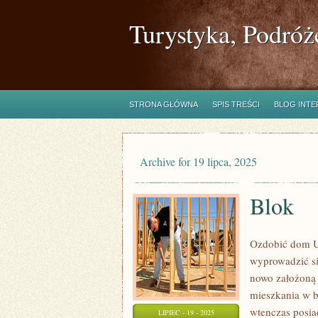
Turystyka, Podróż
STRONA GŁÓWNA
SPIS TREŚCI
BLOG INT
Archive for 19 lipca, 2025
Blok
Ozdobić dom U
wyprowadzić si
nowo założoną 
mieszkania w b
wtenczas posi
LIPIEC - 19 - 2025