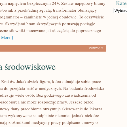
Kate
nym napięciem bezpiecznym 24V. Zestaw napędowy bramy
iłownik z przekładnią zębatą, transformator obniżający
Kategorie
programator – zamknięte w jednej obudowie. To oczywiście
. Skrzydłami bram skrzydłowych poruszają pociągłe
czne siłowniki mocowane jakąś częścią do poprzecznego
 More ]
CONTINUE
a środowiskowe
 Kraków Jakakolwiek figura, która odnajduje sobie pracę
na do przejścia testów medycznych. Na badania środowiska
dresuje wiele osób. Bez godziwego zaświadczenia od
pracobiorca nie może rozpocząć pracy. Jeszcze przed
owy dany pracobiorca otrzymuje skierowanie do lekarza
 tam wykonywane są odpłatnie niemniej jednak niektóre
 mają z ośrodkami medycyny pracy podpisane umowy o