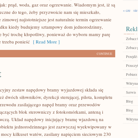
 jak: prąd, woda, gaz oraz ogrzewanie. Wiadomym jest, iż są
« cze
sie
eczne do tego, żeby przyzwoicie nam się mieszkało,
 zimowej najistotniejsze jest naturalnie termin ogrzewanie
ku kiedy budujemy sztampowy dom jednorodzinny,
Rekl
e być trochę kłopotliwy, ponieważ do wyboru mamy parę
Zobacz 
e trzeba ponieść
[ Read More ]
Zobacz 
CONTINUE
Przejdź 
Przeczyt
t
Pobierz
Witryna
cyjny zestaw napędowy bramy wyjazdowej składa się
Serwis
eż dwóch siłowników, dyrekcji sterującej, pilota, kompletu
Blog
przewodu zasilającego napęd bramy oraz przewodów
Blog
łączących blok sterowniczy z fotokomórkami, anteną i
wczą. Układ napędowy inicjujący bramę wjazdową na
Witryna
obiektu jednorodzinnego jest zazwyczaj wyekwipowany w
o mocy kilkuset watów, zasilany napięciem sieciowym 230