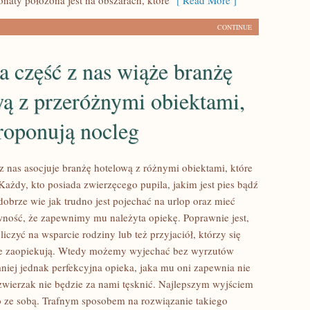
onaty położona jest na obszarach, które
[ Read More ]
CONTINUE
 część z nas wiąże branżę
ą z przeróżnymi obiektami,
roponują nocleg
z nas asocjuje branżę hotelową z różnymi obiektami, które
Każdy, kto posiada zwierzęcego pupila, jakim jest pies bądź
dobrze wie jak trudno jest pojechać na urlop oraz mieć
ność, że zapewnimy mu należyta opiekę. Poprawnie jest,
czyć na wsparcie rodziny lub też przyjaciół, którzy się
e zaopiekują. Wtedy możemy wyjechać bez wyrzutów
niej jednak perfekcyjna opieka, jaka mu oni zapewnia nie
zwierzak nie będzie za nami tęsknić. Najlepszym wyjściem
go ze sobą. Trafnym sposobem na rozwiązanie takiego