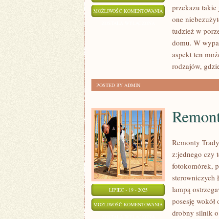
przekazu takie
BLOK
MOŻLIWOŚĆ KOMENTOWANIA
one niebezużyt
ZOSTAŁA WYŁĄCZONA
tudzież w porze
domu. W wypad
aspekt ten moż
rodzajów, gdzi
POSTED BY ADMIN
Remon
Remonty Trady
z:jednego czy t
fotokomórek, 
sterowniczych 
lampą ostrzega
LIPIEC - 19 - 2025
posesję wokół 
REMONT
MOŻLIWOŚĆ KOMENTOWANIA
drobny silnik 
ZOSTAŁA WYŁĄCZONA