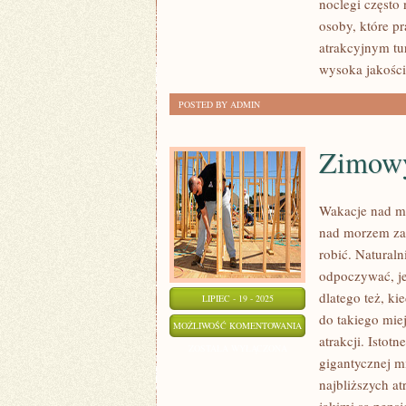
ILOŚĆ
noclegi często
osoby, które p
PODRÓŻNIKÓW
atrakcyjnym tu
POSTANAWIA
wysoka jakości
WYBRAĆ
SIĘ
POSTED BY ADMIN
NA
WAKACJE
Zimowy
Wakacje nad mo
nad morzem zas
robić. Naturaln
odpoczywać, je
dlatego też, ki
LIPIEC - 19 - 2025
do takiego mie
ZIMOWY
MOŻLIWOŚĆ KOMENTOWANIA
atrakcji. Istot
WYPAD
ZOSTAŁA WYŁĄCZONA
gigantycznej mi
W
najbliższych a
GÓRY