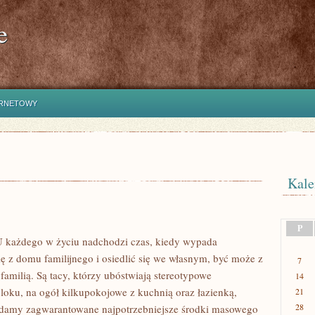
e
ERNETOWY
Kale
P
 każdego w życiu nadchodzi czas, kiedy wypada
ę z domu familijnego i osiedlić się we własnym, być może z
7
familią. Są tacy, którzy ubóstwiają stereotypowe
14
loku, na ogół kilkupokojowe z kuchnią oraz łazienką,
21
28
adamy zagwarantowane najpotrzebniejsze środki masowego