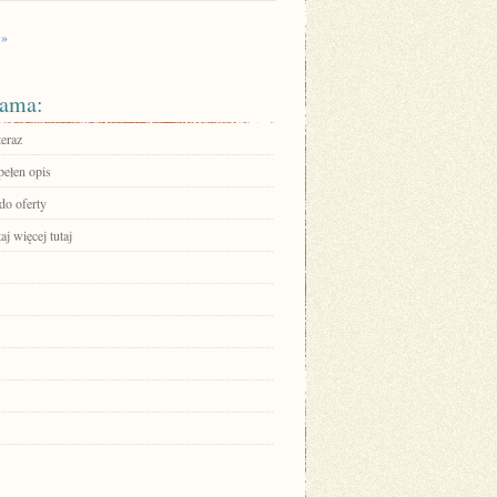
 »
ama:
teraz
pełen opis
do oferty
aj więcej tutaj