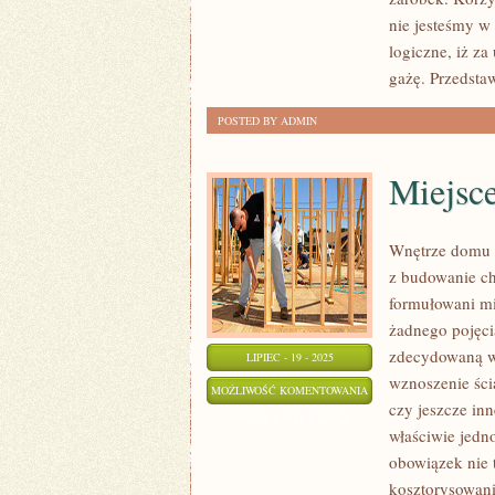
CZY
nie jesteśmy w 
TEŻ
logiczne, iż za
WYNAJĘCIEM
gażę. Przedsta
MIESZKANIA?
POSTED BY ADMIN
Miejsc
Wnętrze domu 
z budowanie c
formułowani mi
żadnego pojęci
zdecydowaną wi
LIPIEC - 19 - 2025
wznoszenie ści
MIEJSCE
MOŻLIWOŚĆ KOMENTOWANIA
czy jeszcze in
ZAMIESZKANIA
ZOSTAŁA WYŁĄCZONA
właściwie jedn
W
obowiązek nie 
BLOKU
kosztorysowani