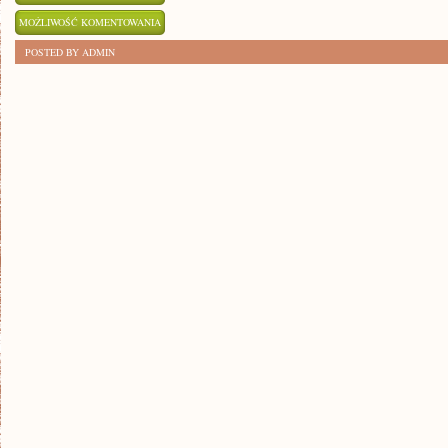
ODKRYJ
MOŻLIWOŚĆ KOMENTOWANIA
TAJNIKI
ZOSTAŁA WYŁĄCZONA
POSTED BY ADMIN
EKONOMII
BEHAWIORALNEJ