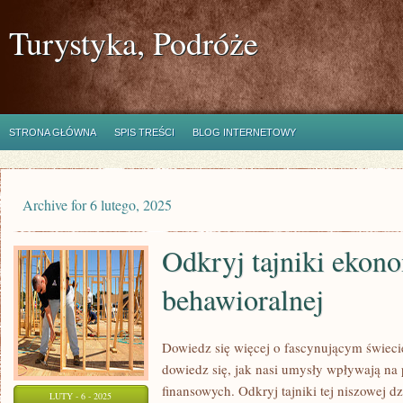
Turystyka, Podróże
STRONA GŁÓWNA
SPIS TREŚCI
BLOG INTERNETOWY
Archive for 6 lutego, 2025
Odkryj tajniki ekon
behawioralnej
Dowiedz się więcej o fascynującym świeci
dowiedz się, jak nasi umysły wpływają na
finansowych. Odkryj tajniki tej niszowej d
LUTY - 6 - 2025