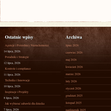
Ostatnie wpisy
Archiwa
Agencje i Pośrednicy Nieruchomości
lipiec 2026
14 lipca, 2026
czerwiec 2026
Poradniki i Strategie
maj 2026
12 lipca, 2026
kwiecień 2026
Kontrole i compliance
marzec 2026
11 lipca, 2026
Technika i Innowacje
luty 2026
10 lipca, 2026
styczeń 2026
Inspiracje i Projekty
grudzień 2025
8 lipca, 2026
listopad 2025
Jak wybierać zabawki dla dziecka
7 lipca, 2026
październik 2025