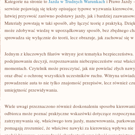
Kategorie na stronie to
Jazda w Trudnych Warunkach
i Prawo Jazdy 
serwisie pojawiają się teksty opisujące typowe wyzwania kierowców,
łatwiej przyswoić zarówno podstawy jazdy, jak i bardziej zaawansow
Materiały powstają w taki sposób, aby łączyć teorię z praktyką. Dzi
może zdobywać wiedzę w uporządkowany sposób, bez zbędnego chaos
sprowadza się wyłącznie do teorii, lecz obrazuje, jak zachować się w
Jednym z kluczowych filarów witryny jest tematyka bezpieczeństwa
podejmowaniu decyzji, rozpoznawaniu niebezpieczeństw oraz właś
momentach. Czytelnik może przeczytać, jak nie powielać złych nawy
oraz dbać o ochronę wszystkich uczestników ruchu. Witryna uświad
prowadzenie auta to nie tylko znajomość przepisów, lecz również cz
umiejętność przewidywania.
Wiele uwagi przeznaczono również doskonaleniu sposobu kierowania 
odbiorca może poznać praktyczne wskazówki dotyczące rozpoczynan
zatrzymywania się, właściwego toru jazdy, manewrowania, parkowani
pomagają zrozumieć, że właściwe nawyki za kierownicą wpływa nie t