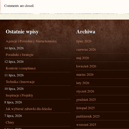
Comments are closed.
Ostatnie wpisy
Archiwa
Agencje i Pośrednicy Nieruchomości
lipiec 2026
14 lipca, 2026
czerwiec 2026
Poradniki i Strategie
maj 2026
12 lipca, 2026
kwiecień 2026
Kontrole i compliance
marzec 2026
11 lipca, 2026
Technika i Innowacje
luty 2026
10 lipca, 2026
styczeń 2026
Inspiracje i Projekty
grudzień 2025
8 lipca, 2026
listopad 2025
Jak wybierać zabawki dla dziecka
7 lipca, 2026
październik 2025
Chiny
wrzesień 2025