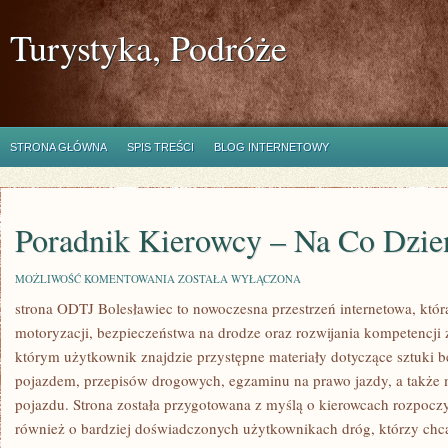
Turystyka, Podróże
STRONA GŁÓWNA
SPIS TREŚCI
BLOG INTERNETOWY
Poradnik Kierowcy – Na Co Dzie
PORADNIK
MOŻLIWOŚĆ KOMENTOWANIA
ZOSTAŁA WYŁĄCZONA
KIEROWCY
strona ODTJ Bolesławiec to nowoczesna przestrzeń internetowa, któr
–
NA
motoryzacji, bezpieczeństwa na drodze oraz rozwijania kompetencji z
CO
DZIEŃ
którym użytkownik znajdzie przystępne materiały dotyczące sztuki 
pojazdem, przepisów drogowych, egzaminu na prawo jazdy, a także 
pojazdu. Strona została przygotowana z myślą o kierowcach rozpoczy
również o bardziej doświadczonych użytkownikach dróg, którzy chcą