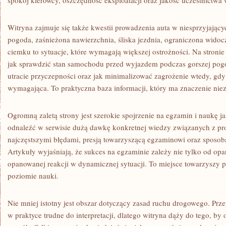
spokój kierowcy, oszczędność eksploatacji oraz jakość uczestnictwa 
Witryna zajmuje się także kwestii prowadzenia auta w niesprzyjając
pogoda, zaśnieżona nawierzchnia, śliska jezdnia, ograniczona wido
ciemku to sytuacje, które wymagają większej ostrożności. Na stron
jak sprawdzić stan samochodu przed wyjazdem podczas gorszej pogo
utracie przyczepności oraz jak minimalizować zagrożenie wtedy, gdy d
wymagająca. To praktyczna baza informacji, który ma znaczenie niez
Ogromną zaletą strony jest szerokie spojrzenie na egzamin i naukę j
odnaleźć w serwisie dużą dawkę konkretnej wiedzy związanych z p
najczęstszymi błędami, presją towarzyszącą egzaminowi oraz sposo
Artykuły wyjaśniają, że sukces na egzaminie zależy nie tylko od opan
opanowanej reakcji w dynamicznej sytuacji. To miejsce towarzyszy
poziomie nauki.
Nie mniej istotny jest obszar dotyczący zasad ruchu drogowego. Pr
w praktyce trudne do interpretacji, dlatego witryna dąży do tego, b