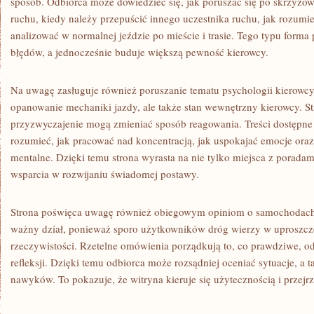
sposób. Odbiorca może dowiedzieć się, jak poruszać się po skrzyżow
ruchu, kiedy należy przepuścić innego uczestnika ruchu, jak rozumieć
analizować w normalnej jeździe po mieście i trasie. Tego typu forma
błędów, a jednocześnie buduje większą pewność kierowcy.
Na uwagę zasługuje również poruszanie tematu psychologii kierowcy.
opanowanie mechaniki jazdy, ale także stan wewnętrzny kierowcy. Stra
przyzwyczajenie mogą zmieniać sposób reagowania. Treści dostępne 
rozumieć, jak pracować nad koncentracją, jak uspokajać emocje ora
mentalne. Dzięki temu strona wyrasta na nie tylko miejsca z poradam
wsparcia w rozwijaniu świadomej postawy.
Strona poświęca uwagę również obiegowym opiniom o samochodach 
ważny dział, ponieważ sporo użytkowników dróg wierzy w uproszcze
rzeczywistości. Rzetelne omówienia porządkują to, co prawdziwe, od
refleksji. Dzięki temu odbiorca może rozsądniej oceniać sytuacje, a 
nawyków. To pokazuje, że witryna kieruje się użytecznością i przejr