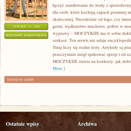
łączyć zamiłowanie do wody z sprawdzon
dla osób, które kochają zapach porannej m
skuteczniej. Niezależnie od tego, czy inter
grunt, wędkarstwo muchowe, połów w mo
STYCZEŃ - 24 - 2026
wyprawy – MOCZYKIJE ma w sobie dokładn
ŁOWISKA
MOŻLIWOŚĆ KOMENTOWANIA
szukasz. Ten serwis nie udaje encyklopedi
ZAGRANICZNE
ZOSTAŁA WYŁĄCZONA
Tutaj liczy się realne testy. Artykuły są p
przeczytaniu mógł spakować sprzęt i od r
MOCZYKIJE stawia na konkrety: jak dobr
More ]
POSTED BY ADMIN
Ostatnie wpisy
Archiwa