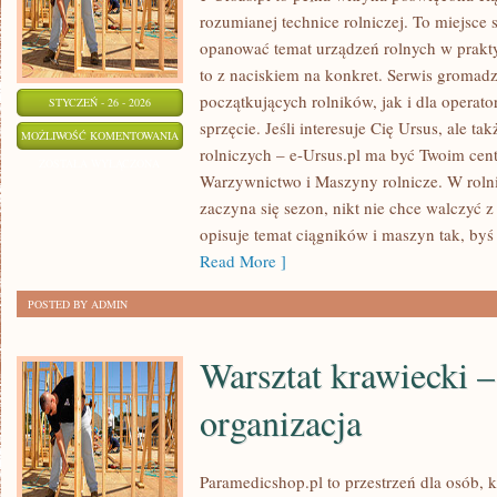
rozumianej technice rolniczej. To miejsce 
opanować temat urządzeń rolnych w prakty
to z naciskiem na konkret. Serwis gromadz
początkujących rolników, jak i dla operato
STYCZEŃ - 26 - 2026
sprzęcie. Jeśli interesuje Cię Ursus, ale t
UPRAWY
MOŻLIWOŚĆ KOMENTOWANIA
rolniczych – e-Ursus.pl ma być Twoim cen
I
ZOSTAŁA WYŁĄCZONA
Warzywnictwo i Maszyny rolnicze. W rolni
PLONY
zaczyna się sezon, nikt nie chce walczyć z
opisuje temat ciągników i maszyn tak, by
Read More ]
POSTED BY ADMIN
Warsztat krawiecki –
organizacja
Paramedicshop.pl to przestrzeń dla osób, 