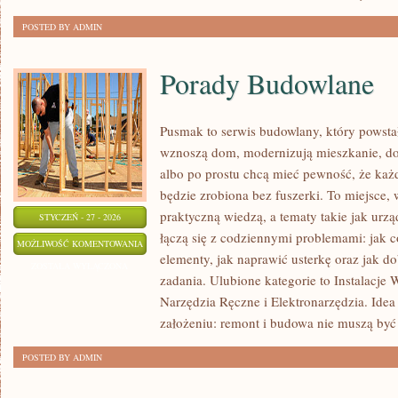
POSTED BY ADMIN
Porady Budowlane
Pusmak to serwis budowlany, który powstał
wznoszą dom, modernizują mieszkanie, dop
albo po prostu chcą mieć pewność, że każ
będzie zrobiona bez fuszerki. To miejsce, 
praktyczną wiedzą, a tematy takie jak ur
STYCZEŃ - 27 - 2026
łączą się z codziennymi problemami: jak 
PORADY
MOŻLIWOŚĆ KOMENTOWANIA
elementy, jak naprawić usterkę oraz jak d
BUDOWLANE
ZOSTAŁA WYŁĄCZONA
zadania. Ulubione kategorie to Instalacje 
Narzędzia Ręczne i Elektronarzędzia. Idea 
założeniu: remont i budowa nie muszą być
POSTED BY ADMIN