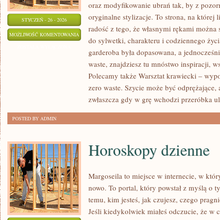
oraz modyfikowanie ubrań tak, by z pozo
oryginalne stylizacje. To strona, na której l
STYCZEŃ - 26 - 2026
radość z tego, że własnymi rękami można s
WARSZTAT
MOŻLIWOŚĆ KOMENTOWANIA
do sylwetki, charakteru i codziennego życi
KRAWIECKI
ZOSTAŁA WYŁĄCZONA
garderoba była dopasowana, a jednocześni
–
waste, znajdziesz tu mnóstwo inspiracji, 
WYPOSAŻENIE
Polecamy także Warsztat krawiecki – wypo
I
zero waste. Szycie może być odprężające, 
ORGANIZACJA
zwłaszcza gdy w grę wchodzi przeróbka ul
POSTED BY ADMIN
Horoskopy dzienne
Margoseila to miejsce w internecie, w któ
nowo. To portal, który powstał z myślą o 
temu, kim jesteś, jak czujesz, czego pragn
Jeśli kiedykolwiek miałeś odczucie, że w 