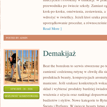
DLA
przewodnika po świecie szkoły. Zamiast o
NAUCZYCIELI
krok-po-kroku, omówienia, zestawienia, a
I
wdrożyć w świetlicy. Jeżeli ktoś szuka p
STUDENTÓW
uporządkowanie procedur, a równocześnie c
Read More ]
POSTED BY ADMIN
Demakijaż
Beat the boredom to serwis stworzone po t
zamienić codzienną rutynę w chwilę dla sie
produktach beauty, kompozycjach aromaty
manicure. Jeśli szukasz konkretnych wska
skład i wybierać produkty bardziej świadom
STYCZEŃ - 28 - 2026
wrażenia z użycia oraz rankingi dopasowa
DEMAKIJAŻ
MOŻLIWOŚĆ KOMENTOWANIA
budżetów i stylów. Nowe kategorie to Rytu
ZOSTAŁA WYŁĄCZONA
Świata i Perfumy. W świecie beauty łatwo