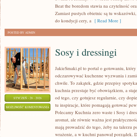
Beat the boredom stawia na czytelność or
Zamiast pustych obietnic są tu wskazówki
do kondycji cery, a
[ Read More ]
POSTED BY ADMIN
Sosy i dressingi
JakieSmaki.pl to portal o gotowaniu, który
odczarowywać kuchenne wyzwania i zamie
chwile. To zakątek, gdzie przepisy spotyk
kuchnia przestaje być obowiązkiem, a staj
od tego, czy gotujesz regularnie, czy dopi
STYCZEŃ - 28 - 2026
tu inspiracje, które pomagają gotować pewn
SOSY
MOŻLIWOŚĆ KOMENTOWANIA
Polecamy Kuchnia zero waste i Sosy i dres
I
ZOSTAŁA WYŁĄCZONA
aromat, ale równie ważna jest praktycznoś
DRESSINGI
mają prowadzić do tego, żeby na talerzu po
wrażenie, a w kuchni panował porządek. D