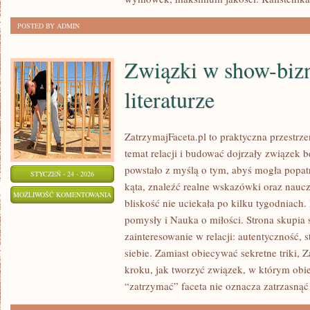
POSTED BY ADMIN
Związki w show-bizn
literaturze
ZatrzymajFaceta.pl to praktyczna przestrze
temat relacji i budować dojrzały związek 
powstało z myślą o tym, abyś mogła popat
STYCZEŃ - 24 - 2026
kąta, znaleźć realne wskazówki oraz naucz
ZWIĄZKI
MOŻLIWOŚĆ KOMENTOWANIA
bliskość nie uciekała po kilku tygodniac
W
ZOSTAŁA WYŁĄCZONA
pomysły i Nauka o miłości. Strona skupia 
SHOW-
zainteresowanie w relacji: autentyczność, 
BIZNESIE
siebie. Zamiast obiecywać sekretne triki, 
I
kroku, jak tworzyć związek, w którym obie
LITERATURZE
“zatrzymać” faceta nie oznacza zatrzasnąć 