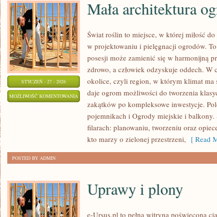
Mała architektura o
Świat roślin to miejsce, w której miłość do
w projektowaniu i pielęgnacji ogrodów. To
posesji może zamienić się w harmonijną prz
zdrowo, a człowiek odzyskuje oddech. W ce
okolice, czyli region, w którym klimat ma
STYCZEŃ - 27 - 2026
daje ogrom możliwości do tworzenia klas
MAŁA
MOŻLIWOŚĆ KOMENTOWANIA
zakątków po kompleksowe inwestycje. Po
ARCHITEKTURA
ZOSTAŁA WYŁĄCZONA
pojemnikach i Ogrody miejskie i balkony. 
OGRODOWA
filarach: planowaniu, tworzeniu oraz opie
kto marzy o zielonej przestrzeni,
[ Read M
POSTED BY ADMIN
Uprawy i plony
e-Ursus.pl to pełna witryna poświęcona c