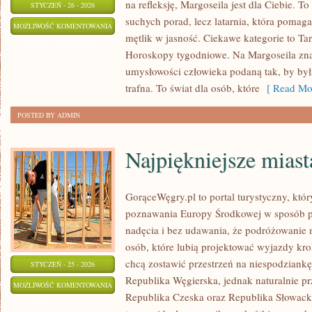
na refleksję, Margoseila jest dla Ciebie. To
STYCZEŃ - 26 - 2026
suchych porad, lecz latarnia, która pomag
HOROSKOPY
MOŻLIWOŚĆ KOMENTOWANIA
mętlik w jasność. Ciekawe kategorie to Tar
DZIENNE
ZOSTAŁA WYŁĄCZONA
Horoskopy tygodniowe. Na Margoseila zna
umysłowości człowieka podaną tak, by był
trafna. To świat dla osób, które
[ Read Mor
POSTED BY ADMIN
Najpiękniejsze miast
GorąceWęgry.pl to portal turystyczny, któr
poznawania Europy Środkowej w sposób p
nadęcia i bez udawania, że podróżowanie m
osób, które lubią projektować wyjazdy kro
chcą zostawić przestrzeń na niespodziank
STYCZEŃ - 25 - 2026
Republika Węgierska, jednak naturalnie prz
NAJPIĘKNIEJSZE
MOŻLIWOŚĆ KOMENTOWANIA
Republika Czeska oraz Republika Słowacka.
MIASTA
ZOSTAŁA WYŁĄCZONA