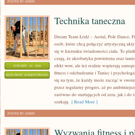
POSTED BY ADMIN
Technika taneczna
Dream Team Łódź – Aerial, Pole Dance, Fit
osób, które chcą połączyć artystyczną akt
się w kierunku świadomości ciała. To plat
czują, że akrobatyka powietrzna oraz taniec
efekt wow, ale też realnie wspierają samo
STYCZEŃ - 24 - 2026
fitness i odchudzanie i Taniec i psycholo
TECHNIKA
MOŻLIWOŚĆ KOMENTOWANIA
się na tym, że każdy może zacząć w swoi
TANECZNA
ZOSTAŁA WYŁĄCZONA
przez regularny progres, aż po ambitniejsz
zarówno do startujących od zera, jak i do
szukają
[ Read More ]
POSTED BY ADMIN
Wyzwania fitness i p