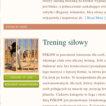
tworzy idealną mozaikę na krótkie wypady 
jest blisko, a jednocześnie zaskakująco róż
zabytki i Regiony winiarskie. Idea strony 
wskazówki i inspirować do
[ Read More ]
POSTED BY ADMIN
Trening siłowy
PZKiSW to przestrzeń stworzone dla osób, 
własnego ciała oraz uliczny trening. Jeśli 
budować moc bez konieczności posiadania 
tego marzysz o lepszej formie, ta strona je
Cię krok po kroku. To kompendium dla po
STYCZEŃ - 25 - 2026
zaawansowanych, dla tych, którzy dopiero 
TRENING
MOŻLIWOŚĆ KOMENTOWANIA
osób polujących na muscle-up, pozycję le
SIŁOWY
ZOSTAŁA WYŁĄCZONA
planche. Ciekawe kategorie to Joga i stret
Ideą PZKiSW jest promowanie świadomeg
wymówek, maksimum jakości. Kalistenika i