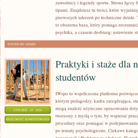
zawodnicy i legendy sportu. Strona łączy
PRZYGOTOWANIE
tipami. Znajdziesz tu treści, które wyjaśni
FIZYCZNE
pierwszych uderzeń po techniczne detale. T
DO
to obszerna baza, który pomaga zrozumie
GRY
psychika, a czasem drobiazg: ustawienie s
POSTED BY ADMIN
Praktyki i staże dla n
studentów
IWspo to współczesna platforma poświęcon
którym pedagodzy, kadra zarządzająca, st
mogą znaleźć użyteczne opracowania dotyc
STYCZEŃ - 29 - 2026
tworzony z myślą o tym, by wspierać pra
PRAKTYKI
MOŻLIWOŚĆ KOMENTOWANIA
procedury oraz pomagać w podejmowaniu 
I
ZOSTAŁA WYŁĄCZONA
po tematy psychologiczne. Ciekawe kateg
STAŻE
nauczycieli i Problemy w edukacji. W prakt