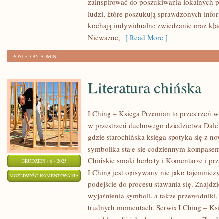
zainspirować do poszukiwania lokalnych pe
TURYSTYKI
ludzi, które poszukują sprawdzonych infor
W
kochają indywidualne zwiedzanie oraz kład
POLSCE
Nieważne,
[ Read More ]
POSTED BY ADMIN
Literatura chińska
I Ching – Księga Przemian to przestrzeń w 
w przestrzeń duchowego dziedzictwa Dale
gdzie starochińska księga spotyka się z no
symbolika staje się codziennym kompase
Chińskie smaki herbaty i Komentarze i prze
GRUDZIEŃ - 6 - 2025
I Ching jest opisywany nie jako tajemniczy
LITERATURA
MOŻLIWOŚĆ KOMENTOWANIA
podejście do procesu stawania się. Znajd
CHIŃSKA
ZOSTAŁA WYŁĄCZONA
wyjaśnienia symboli, a także przewodniki,
trudnych momentach. Serwis I Ching – Ksi