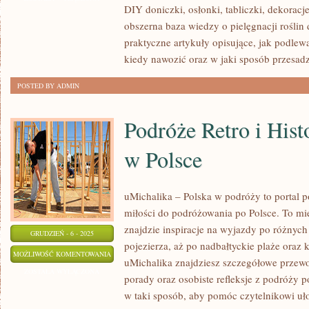
DIY doniczki, osłonki, tabliczki, dekoracje
SZKODNIKI
obszerna baza wiedzy o pielęgnacji roślin
praktyczne artykuły opisujące, jak podlewa
kiedy nawozić oraz w jaki sposób przesad
POSTED BY ADMIN
Podróże Retro i Hist
w Polsce
uMichalika – Polska w podróży to portal p
miłości do podróżowania po Polsce. To mi
znajdzie inspiracje na wyjazdy po różnych
GRUDZIEŃ - 6 - 2025
pojezierza, aż po nadbałtyckie plaże oraz 
PODRÓŻE
MOŻLIWOŚĆ KOMENTOWANIA
uMichalika znajdziesz szczegółowe przewo
RETRO
ZOSTAŁA WYŁĄCZONA
porady oraz osobiste refleksje z podróży p
I
w taki sposób, aby pomóc czytelnikowi uł
HISTORIA