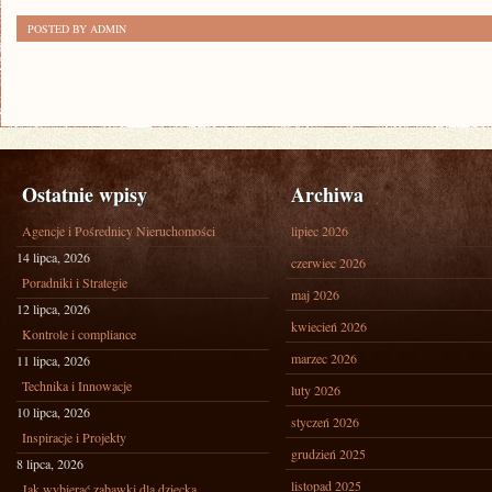
POSTED BY ADMIN
Ostatnie wpisy
Archiwa
Agencje i Pośrednicy Nieruchomości
lipiec 2026
14 lipca, 2026
czerwiec 2026
Poradniki i Strategie
maj 2026
12 lipca, 2026
kwiecień 2026
Kontrole i compliance
marzec 2026
11 lipca, 2026
Technika i Innowacje
luty 2026
10 lipca, 2026
styczeń 2026
Inspiracje i Projekty
grudzień 2025
8 lipca, 2026
listopad 2025
Jak wybierać zabawki dla dziecka