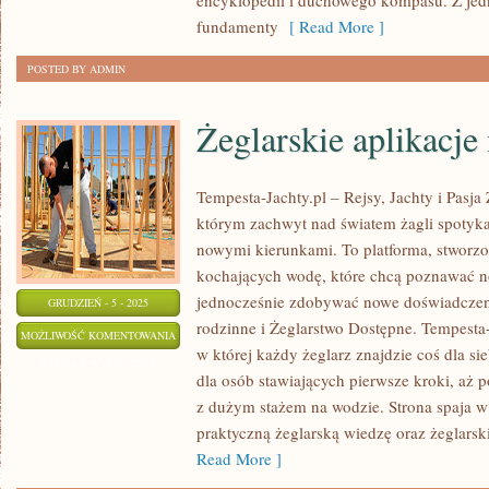
encyklopedii i duchowego kompasu. Z jedn
fundamenty
[ Read More ]
POSTED BY ADMIN
Żeglarskie aplikacje
Tempesta-Jachty.pl – Rejsy, Jachty i Pasja 
którym zachwyt nad światem żagli spotyka 
nowymi kierunkami. To platforma, stworz
kochających wodę, które chcą poznawać n
jednocześnie zdobywać nowe doświadczen
GRUDZIEŃ - 5 - 2025
rodzinne i Żeglarstwo Dostępne. Tempesta-J
ŻEGLARSKIE
MOŻLIWOŚĆ KOMENTOWANIA
w której każdy żeglarz znajdzie coś dla si
APLIKACJE
ZOSTAŁA WYŁĄCZONA
dla osób stawiających pierwsze kroki, aż 
MOBILNE
z dużym stażem na wodzie. Strona spaja 
praktyczną żeglarską wiedzę oraz żeglars
Read More ]