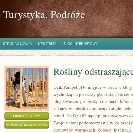
Turystyka, Podróże
STRONA GŁÓWNA
SPIS TREŚCI
BLOG INTERNETOWY
Rośliny odstraszając
DzikiParapet.pl to miejsce w sieci, w któ
wychodzą na pierwszy plan i stają się ce
blog stworzony z myślą o osobach, które 
zakątek w miejsko-domową dżunglę, pełną 
porad. Na DzikiParapet.pl poznasz wszyst
GRUDZIEŃ - 6 - 2025
Twoje zieloni podopieczni nie tylko przeż
ROŚLINY
MOŻLIWOŚĆ KOMENTOWANIA
domowych warunkach. Zobacz: Inspiracje 
ODSTRASZAJĄCE
ZOSTAŁA WYŁĄCZONA