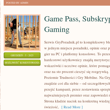
POSTED BY ADMIN
Game Pass, Subskryp
Gaming
Serwis GryPoradnik.pl to kompleksowy bl
w jednym miejscu poradniki, opinie oraz 
gier na PC i platformy konsolowe. To przes
GRUDZIEŃ - 5 - 2025
hardcorowi użytkownicy znajdą merytoryc
GAME
MOŻLIWOŚĆ KOMENTOWANIA
wskazówki i uczciwe opinie, które pomaga
PASS,
ZOSTAŁA WYŁĄCZONA
oraz na sto procent cieszyć się rozgrywk
SUBSKRYPCJE
Poziomie Trudności i Gry Mobilne. Na Gr
I
znajdzie coś dla siebie – od szczegółowych
CLOUD
przejść kampanii, przez zestawienia sprzę
GAMING
najważniejszych premier oraz zapowiedzi 
Strona kładzie nacisk na konkretną wiedzę
świeżość,
[ Read More ]