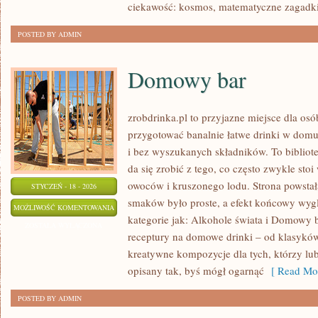
ciekawość: kosmos, matematyczne zagadki
POSTED BY ADMIN
Domowy bar
zrobdrinka.pl to przyjazne miejsce dla osó
przygotować banalnie łatwe drinki w domu
i bez wyszukanych składników. To bibliot
da się zrobić z tego, co często zwykle sto
owoców i kruszonego lodu. Strona powsta
STYCZEŃ - 18 - 2026
smaków było proste, a efekt końcowy wygl
DOMOWY
MOŻLIWOŚĆ KOMENTOWANIA
kategorie jak: Alkohole świata i Domowy 
BAR
ZOSTAŁA WYŁĄCZONA
receptury na domowe drinki – od klasyków,
kreatywne kompozycje dla tych, którzy lu
opisany tak, byś mógł ogarnąć
[ Read Mor
POSTED BY ADMIN