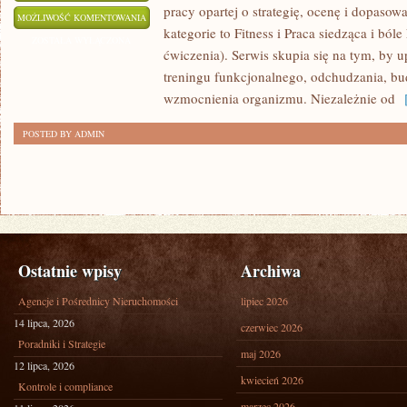
pracy opartej o strategię, ocenę i dopaso
FITNESS
MOŻLIWOŚĆ KOMENTOWANIA
kategorie to Fitness i Praca siedząca i bóle
DLA
ZOSTAŁA WYŁĄCZONA
ćwiczenia). Serwis skupia się na tym, by u
KOBIET
treningu funkcjonalnego, odchudzania, b
wzmocnienia organizmu. Niezależnie od
[
POSTED BY ADMIN
Ostatnie wpisy
Archiwa
Agencje i Pośrednicy Nieruchomości
lipiec 2026
14 lipca, 2026
czerwiec 2026
Poradniki i Strategie
maj 2026
12 lipca, 2026
kwiecień 2026
Kontrole i compliance
marzec 2026