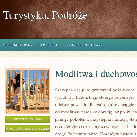
Turystyka, Podróże
STRONA GŁÓWNA
SPIS TREŚCI
BLOG INTERNETOWY
Modlitwa i duchowo
Szczepan.org.pl to przestrzeń poświęcony
wspólnoty katolickiej, którego sercem jest
miejsce powstało dla osób, które chcą głę
od modlitwy, przez celebrację, aż po święte
pamięć pokoleń z przystępną narracją, dzię
STYCZEŃ - 20 - 2026
do osób głęboko zaangażowanych, jak i do 
MODLITWA
MOŻLIWOŚĆ KOMENTOWANIA
drogi. Polecamy także: Kościół w historii 
I
ZOSTAŁA WYŁĄCZONA