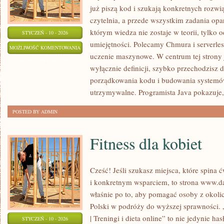
już piszą kod i szukają konkretnych rozwią
czytelnia, a przede wszystkim zadania opar
którym wiedza nie zostaje w teorii, tylko o
STYCZEŃ - 10 - 2026
umiejętności. Polecamy Chmura i serverless
CYBERBEZPIECZEŃSTWO
MOŻLIWOŚĆ KOMENTOWANIA
uczenie maszynowe. W centrum tej strony j
ZOSTAŁA WYŁĄCZONA
wyłącznie definicji, szybko przechodzisz d
porządkowania kodu i budowania systemów
utrzymywalne. Programista Java pokazuje,
POSTED BY ADMIN
Fitness dla kobiet
Cześć! Jeśli szukasz miejsca, które spina 
i konkretnym wsparciem, to strona www.da
właśnie po to, aby pomagać osoby z okolic 
Polski w podróży do wyższej sprawności. 
| Treningi i dieta online” to nie jedynie ha
STYCZEŃ - 10 - 2026