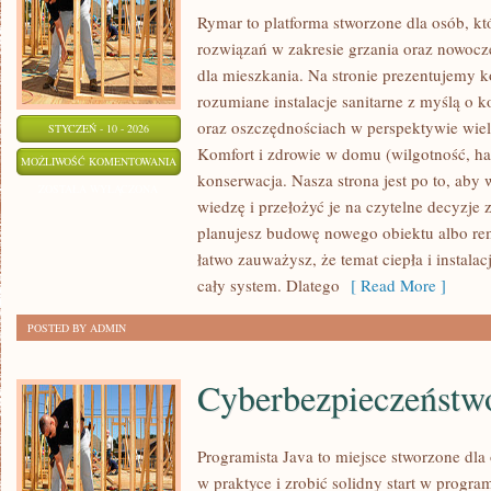
Rymar to platforma stworzone dla osób, k
rozwiązań w zakresie grzania oraz nowocz
dla mieszkania. Na stronie prezentujemy k
rozumiane instalacje sanitarne z myślą o 
oraz oszczędnościach w perspektywie wielu
STYCZEŃ - 10 - 2026
Komfort i zdrowie w domu (wilgotność, hała
TESTY
MOŻLIWOŚĆ KOMENTOWANIA
konserwacja. Nasza strona jest po to, aby
I
ZOSTAŁA WYŁĄCZONA
wiedzę i przełożyć je na czytelne decyzje
RECENZJE
planujesz budowę nowego obiektu albo remo
URZĄDZEŃ
łatwo zauważysz, że temat ciepła i instalacj
cały system. Dlatego
[ Read More ]
POSTED BY ADMIN
Cyberbezpieczeństw
Programista Java to miejsce stworzone dla
w praktyce i zrobić solidny start w program