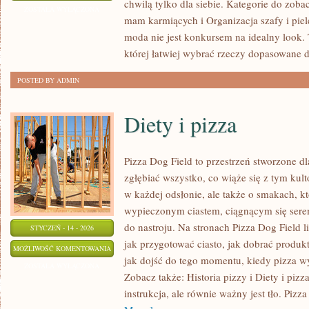
chwilą tylko dla siebie. Kategorie do zoba
SPORTOWE
ZOSTAŁA WYŁĄCZONA
mam karmiących i Organizacja szafy i pi
I
moda nie jest konkursem na idealny look. T
ATHLEISURE
której łatwiej wybrać rzeczy dopasowane 
POSTED BY ADMIN
Diety i pizza
Pizza Dog Field to przestrzeń stworzone d
zgłębiać wszystko, co wiąże się z tym kul
w każdej odsłonie, ale także o smakach, kt
wypieczonym ciastem, ciągnącym się ser
do nastroju. Na stronach Pizza Dog Field li
STYCZEŃ - 14 - 2026
jak przygotować ciasto, jak dobrać produk
DIETY
MOŻLIWOŚĆ KOMENTOWANIA
jak dojść do tego momentu, kiedy pizza w
I
ZOSTAŁA WYŁĄCZONA
Zobacz także: Historia pizzy i Diety i pizz
PIZZA
instrukcja, ale równie ważny jest tło. Pizza