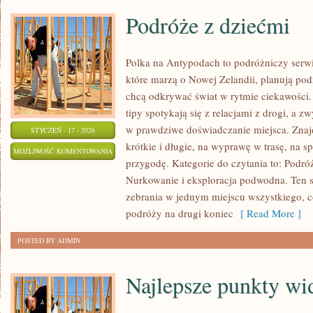
Podróże z dziećmi
Polka na Antypodach to podróżniczy serwi
które marzą o Nowej Zelandii, planują podr
chcą odkrywać świat w rytmie ciekawości.
tipy spotykają się z relacjami z drogi, a 
w prawdziwe doświadczanie miejsca. Znaj
STYCZEŃ - 17 - 2026
krótkie i długie, na wyprawę w trasę, na 
PODRÓŻE
MOŻLIWOŚĆ KOMENTOWANIA
przygodę. Kategorie do czytania to: Podróże
Z
ZOSTAŁA WYŁĄCZONA
Nurkowanie i eksploracja podwodna. Ten s
DZIEĆMI
zebrania w jednym miejscu wszystkiego, 
podróży na drugi koniec
[ Read More ]
POSTED BY ADMIN
Najlepsze punkty w