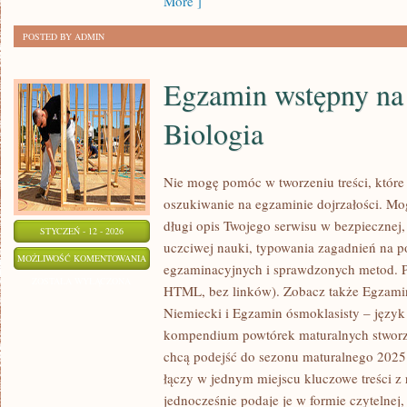
More ]
POSTED BY ADMIN
Egzamin wstępny na 
Biologia
Nie mogę pomóc w tworzeniu treści, które 
oszukiwanie na egzaminie dojrzałości. Mo
długi opis Twojego serwisu w bezpiecznej, 
STYCZEŃ - 12 - 2026
uczciwej nauki, typowania zagadnień na
EGZAMIN
MOŻLIWOŚĆ KOMENTOWANIA
egzaminacyjnych i sprawdzonych metod. P
WSTĘPNY
ZOSTAŁA WYŁĄCZONA
HTML, bez linków). Zobacz także Egzamin
NA
Niemiecki i Egzamin ósmoklasisty – język 
STUDIA
kompendium powtórek maturalnych stworzo
–
chcą podejść do sezonu maturalnego 2025
BIOLOGIA
łączy w jednym miejscu kluczowe treści z
jednocześnie podaje je w formie czytelnej,