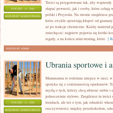
Treści są przygotowane tak, aby wspierały
złapać pewność, jak i osoby, które celują
STYCZEŃ - 15 - 2026
polski i Przyroda. Na stronie znajdziesz p
FIZYKA
MOŻLIWOŚĆ KOMENTOWANIA
które zwykle sprawiają kłopot: od gramatyk
ZOSTAŁA WYŁĄCZONA
aż po reakcje chemiczne. Każdy materiał je
zniechęcać: najpierw pojawia się krótki k
reguły, a na końcu mini-trening, które
[ Re
POSTED BY ADMIN
Ubrania sportowe i a
Mammamia to rodzinne miejsce w sieci, 
spotyka się z codziennością opiekunów. T
myślą o tych, którzy chcą ubierać siebie i
jednocześnie stylowo. Znajdziesz tu treści
trendach, ale też o tym, jak odnaleźć włas
STYCZEŃ - 14 - 2026
rzeczywistości: między przedszkolem, szko
UBRANIA
MOŻLIWOŚĆ KOMENTOWANIA