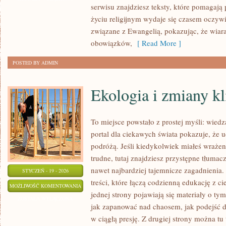
serwisu znajdziesz teksty, które pomagają
DUCHOWOŚĆ
życiu religijnym wydaje się czasem oczyw
związane z Ewangelią, pokazując, że wiara n
obowiązków,
[ Read More ]
POSTED BY ADMIN
Ekologia i zmiany k
To miejsce powstało z prostej myśli: wied
portal dla ciekawych świata pokazuje, że 
podróżą. Jeśli kiedykolwiek miałeś wrażen
trudne, tutaj znajdziesz przystępne tłuma
nawet najbardziej tajemnicze zagadnienia.
STYCZEŃ - 19 - 2026
treści, które łączą codzienną edukację z c
EKOLOGIA
MOŻLIWOŚĆ KOMENTOWANIA
jednej strony pojawiają się materiały o ty
I
ZOSTAŁA WYŁĄCZONA
jak zapanować nad chaosem, jak podejść d
ZMIANY
w ciągłą presję. Z drugiej strony można tu 
KLIMATYCZNE