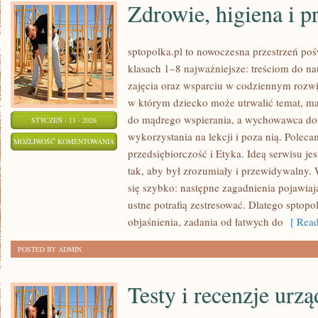
Zdrowie, higiena i p
sptopolka.pl to nowoczesna przestrzeń po
klasach 1–8 najważniejsze: treściom do na
zajęcia oraz wsparciu w codziennym rozwij
w którym dziecko może utrwalić temat, ma
do mądrego wspierania, a wychowawca dos
STYCZEŃ - 11 - 2026
wykorzystania na lekcji i poza nią. Polec
ZDROWIE,
MOŻLIWOŚĆ KOMENTOWANIA
przedsiębiorczość i Etyka. Ideą serwisu je
HIGIENA
ZOSTAŁA WYŁĄCZONA
tak, aby był zrozumiały i przewidywalny.
I
się szybko: następne zagadnienia pojawiaj
PROFILAKTYKA
ustne potrafią zestresować. Dlatego sptopol
objaśnienia, zadania od łatwych do
[ Read
POSTED BY ADMIN
Testy i recenzje urz