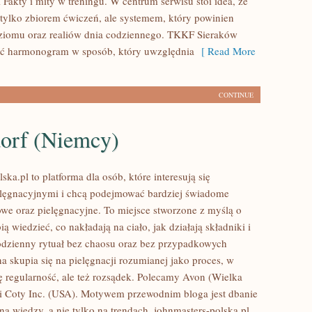
i Fakty i mity w treningu. W centrum serwisu stoi idea, że
t tylko zbiorem ćwiczeń, ale systemem, który powinien
ziomu oraz realiów dnia codziennego. TKKF Sieraków
ć harmonogram w sposób, który uwzględnia
[ Read More
CONTINUE
dorf (Niemcy)
ska.pl to platforma dla osób, które interesują się
lęgnacyjnymi i chcą podejmować bardziej świadome
we oraz pielęgnacyjne. To miejsce stworzone z myślą o
ią wiedzieć, co nakładają na ciało, jak działają składniki i
dzienny rytuał bez chaosu oraz bez przypadkowych
a skupia się na pielęgnacji rozumianej jako proces, w
ię regularność, ale też rozsądek. Polecamy Avon (Wielka
i Coty Inc. (USA). Motywem przewodnim bloga jest dbanie
na wiedzy, a nie tylko na trendach. johnmasters-polska.pl