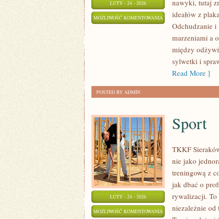
nawyki, tutaj 
LUTY - 24 - 2026
ideałów z plaka
ROWER
MOŻLIWOŚĆ KOMENTOWANIA
Odchudzanie i 
I
ZOSTAŁA WYŁĄCZONA
marzeniami a o
KOLARSTWO
między odżywia
sylwetki i spra
Read More ]
POSTED BY ADMIN
Sport
TKKF Sieraków t
nie jako jednor
treningową z c
jak dbać o pro
rywalizacji. To
LUTY - 24 - 2026
niezależnie od
SPORT
MOŻLIWOŚĆ KOMENTOWANIA