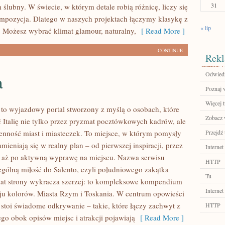
31
lm ślubny. W świecie, w którym detale robią różnicę, liczy się
ompozycja. Dlatego w naszych projektach łączymy klasykę z
« lip
Możesz wybrać klimat glamour, naturalny,
[ Read More ]
CONTINUE
Rekl
Odwiedź
a
Poznaj 
Więcej t
 to wyjazdowy portal stworzony z myślą o osobach, które
Zobacz w
 Italię nie tylko przez pryzmat pocztówkowych kadrów, ale
ienność miast i miasteczek. To miejsce, w którym pomysły
Przejdź 
amieniają się w realny plan – od pierwszej inspiracji, przez
Internet
 aż po aktywną wyprawę na miejscu. Nazwa serwisu
HTTP
ególną miłość do Salento, czyli południowego zakątka
Tu
imat strony wykracza szerzej: to kompleksowe kompendium
Internet
kraju kolorów. Miasta Rzym i Toskania. W centrum opowieści
 stoi świadome odkrywanie – takie, które łączy zachwyt z
HTTP
ego obok opisów miejsc i atrakcji pojawiają
[ Read More ]