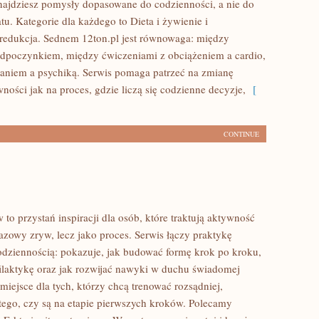
znajdziesz pomysły dopasowane do codzienności, a nie do
tu. Kategorie dla każdego to Dieta i żywienie i
redukcja. Sednem 12ton.pl jest równowaga: między
dpoczynkiem, między ćwiczeniami z obciążeniem a cardio,
niem a psychiką. Serwis pomaga patrzeć na zmianę
wności jak na proces, gdzie liczą się codzienne decyzje,
[
CONTINUE
o przystań inspiracji dla osób, które traktują aktywność
azowy zryw, lecz jako proces. Serwis łączy praktykę
odziennością: pokazuje, jak budować formę krok po kroku,
filaktykę oraz jak rozwijać nawyki w duchu świadomej
 miejsce dla tych, którzy chcą trenować rozsądniej,
 tego, czy są na etapie pierwszych kroków. Polecamy