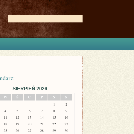
ndarz:
SIERPIEŃ 2026
W
Ś
C
P
S
N
1
2
4
5
6
7
8
9
11
12
13
14
15
16
18
19
20
21
22
23
25
26
27
28
29
30