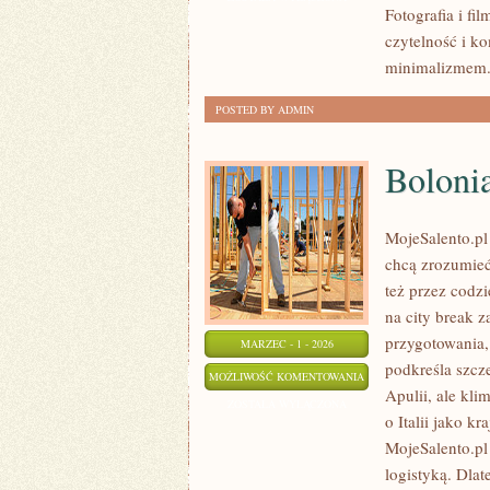
Fotografia i fi
I
czytelność i k
DOKUMENTY
minimalizmem. 
POSTED BY ADMIN
Boloni
MojeSalento.pl
chcą zrozumieć
też przez codz
na city break z
przygotowania,
MARZEC - 1 - 2026
podkreśla szcz
BOLONIA
MOŻLIWOŚĆ KOMENTOWANIA
Apulii, ale kl
ZOSTAŁA WYŁĄCZONA
o Italii jako 
MojeSalento.pl
logistyką. Dlat