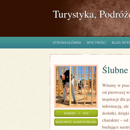
Turystyka, Podróż
STRONA GŁÓWNA
SPIS TREŚCI
BLOG INT
Ślubne
Witamy w praco
od pierwszej w
inspiracji dla 
informacją, al
dodatki, dzięk
MARZEC - 4 - 2026
charakter – od
ŚLUBNE
MOŻLIWOŚĆ KOMENTOWANIA
budujące nastr
FORMALNOŚCI
ZOSTAŁA WYŁĄCZONA