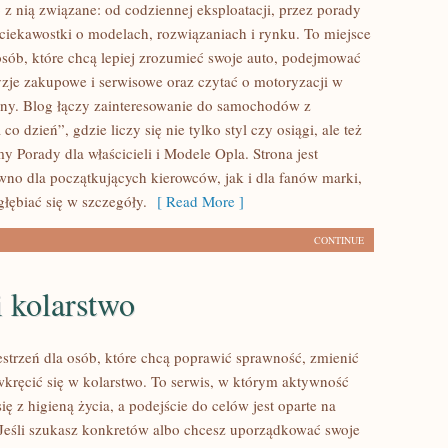
 z nią związane: od codziennej eksploatacji, przez porady
 ciekawostki o modelach, rozwiązaniach i rynku. To miejsce
osób, które chcą lepiej zrozumieć swoje auto, podejmować
cyzje zakupowe i serwisowe oraz czytać o motoryzacji w
ny. Blog łączy zainteresowanie do samochodów z
co dzień”, gdzie liczy się nie tylko styl czy osiągi, ale też
y Porady dla właścicieli i Modele Opla. Strona jest
wno dla początkujących kierowców, jak i dla fanów marki,
głębiać się w szczegóły.
[ Read More ]
CONTINUE
 kolarstwo
zestrzeń dla osób, które chcą poprawić sprawność, zmienić
wkręcić się w kolarstwo. To serwis, w którym aktywność
się z higieną życia, a podejście do celów jest oparte na
Jeśli szukasz konkretów albo chcesz uporządkować swoje