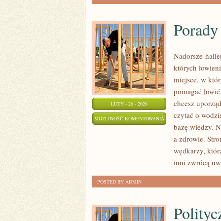
Porady
Nadorsze-haller
których łowien
miejsce, w któ
pomagać łowić c
chcesz uporząd
LUTY - 26 - 2026
czytać o wodzie
PORADY
MOŻLIWOŚĆ KOMENTOWANIA
bazę wiedzy. N
WĘDKARSKIE
ZOSTAŁA WYŁĄCZONA
a zdrowie. Stro
wędkarzy, któr
inni zwrócą uw
POSTED BY ADMIN
Polityc