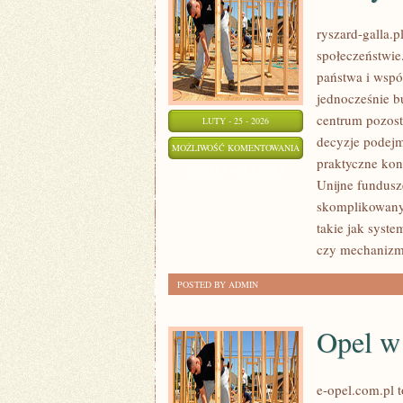
ryszard-galla.p
społeczeństwie
państwa i wspól
jednocześnie b
centrum pozosta
LUTY - 25 - 2026
decyzje podejm
POLITYCZNE
MOŻLIWOŚĆ KOMENTOWANIA
praktyczne kon
KONFLIKTY
ZOSTAŁA WYŁĄCZONA
Unijne fundusz
I
skomplikowanyc
KRYZYSY
takie jak syste
czy mechanizmy
POSTED BY ADMIN
Opel w
e-opel.com.pl t