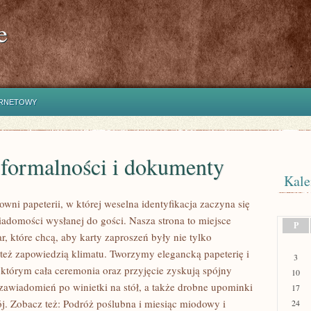
e
ERNETOWY
 formalności i dokumenty
Kale
wni papeterii, w której weselna identyfikacja zaczyna się
iadomości wysłanej do gości. Nasza strona to miejsce
P
par, które chcą, aby karty zaproszeń były nie tylko
e też zapowiedzią klimatu. Tworzymy elegancką papeterię i
3
i którym cała ceremonia oraz przyjęcie zyskują spójny
10
 zawiadomień po winietki na stół, a także drobne upominki
17
ój. Zobacz też: Podróż poślubna i miesiąc miodowy i
24