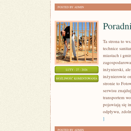
POSTED BY ADMIN
Poradn
Ta strona to w
technice sanita
miastach i gmi
zagospodarowa
inżynierski, al
LUTY - 27 - 2026
inżynierowie o
PORADNIKI
MOŻLIWOŚĆ KOMENTOWANIA
stronie to Fot
TECHNICZNE
ZOSTAŁA WYŁĄCZONA
serwisu znajduj
transportem w
pojawiają się i
odpływu, zdoln
]
POSTED BY ADMIN