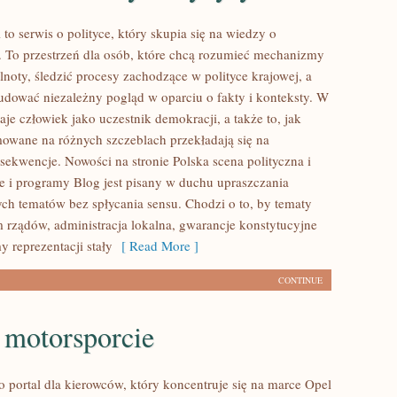
l to serwis o polityce, który skupia się na wiedzy o
. To przestrzeń dla osób, które chcą rozumieć mechanizmy
noty, śledzić procesy zachodzące w polityce krajowej, a
udować niezależny pogląd w oparciu o fakty i konteksty. W
je człowiek jako uczestnik demokracji, a także to, jak
owane na różnych szczeblach przekładają się na
sekwencje. Nowości na stronie Polska scena polityczna i
e i programy Blog jest pisany w duchu upraszczania
h tematów bez spłycania sensu. Chodzi o to, by tematy
m rządów, administracja lokalna, gwarancje konstytucyjne
 reprezentacji stały
[ Read More ]
CONTINUE
 motorsporcie
o portal dla kierowców, który koncentruje się na marce Opel