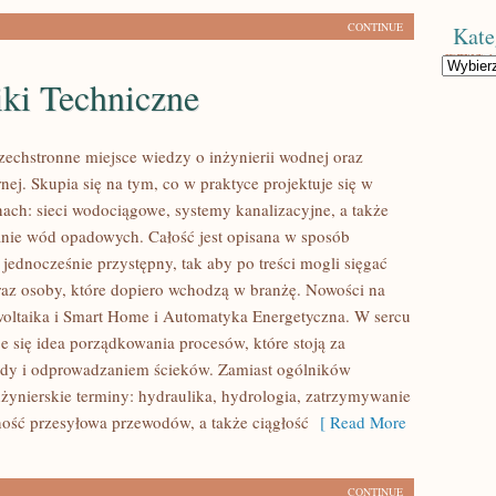
CONTINUE
Kate
Kategorie
iki Techniczne
szechstronne miejsce wiedzy o inżynierii wodnej oraz
rnej. Skupia się na tym, co w praktyce projektuje się w
nach: sieci wodociągowe, systemy kanalizacyjne, a także
nie wód opadowych. Całość jest opisana w sposób
e jednocześnie przystępny, tak aby po treści mogli sięgać
raz osoby, które dopiero wchodzą w branżę. Nowości na
owoltaika i Smart Home i Automatyka Energetyczna. W sercu
e się idea porządkowania procesów, które stoją za
ody i odprowadzaniem ścieków. Zamiast ogólników
nżynierskie terminy: hydraulika, hydrologia, zatrzymywanie
ość przesyłowa przewodów, a także ciągłość
[ Read More
CONTINUE