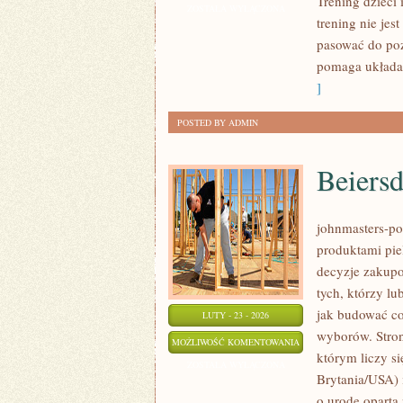
Trening dzieci 
ZOSTAŁA WYŁĄCZONA
trening nie jes
pasować do po
pomaga układa
]
POSTED BY ADMIN
Beiers
johnmasters-pol
produktami pie
decyzje zakupo
tych, którzy lub
jak budować co
LUTY - 23 - 2026
wyborów. Stron
BEIERSDORF
MOŻLIWOŚĆ KOMENTOWANIA
którym liczy s
(NIEMCY)
ZOSTAŁA WYŁĄCZONA
Brytania/USA) 
o urodę oparta 