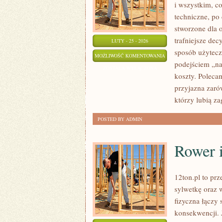
i wszystkim, co
techniczne, po
stworzone dla 
trafniejsze de
LUTY - 25 - 2026
sposób użytecz
OPEL
MOŻLIWOŚĆ KOMENTOWANIA
podejściem „na 
W
ZOSTAŁA WYŁĄCZONA
koszty. Polecam
MOTORSPORCIE
przyjazna zaró
którzy lubią za
POSTED BY ADMIN
Rower i
12ton.pl to pr
sylwetkę oraz 
fizyczna łączy 
konsekwencji. 