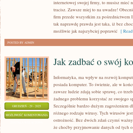
internetowej swojej firmy, to musisz mieć
TA
tracisz. Zawsze miej to na uwadze! Obecni
FIRMA,
firm przede wszystkim za pośrednictwem In
KTÓRA
tak naprawdę prawda jest taka, iż bez choc
NIE
możliwie jak najszybciej poprawić
[ Read
MA
POSTED BY ADMIN
WITRYNY
INTERNETOWEJ?
Jak zadbać o swój k
Informatyka, ma wpływ na rozwój komput
posiada komputer. To świetnie, ale w koń
zawsze ludzie zdają sobie sprawę, co trzeb
żadnego problemu korzystać ze swojego s
Szczególnie bardzo dużym zagrożeniem dl
GRUDZIEŃ - 29 - 2025
różnego rodzaju wirusy. Tych wirusów jest
JAK
MOŻLIWOŚĆ KOMENTOWANIA
ostrożność. Bez dwóch zdań czymś ważnym 
ZADBAĆ
ZOSTAŁA WYŁĄCZONA
że choćby przyjmowanie danych od tych os
O