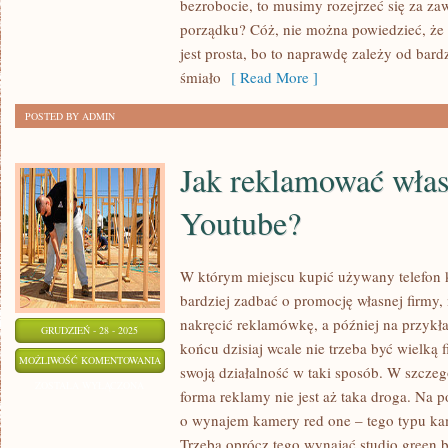
MOŻLIWOŚĆ
bezrobocie, to musimy rozejrzeć się za za
POWIĘKSZYĆ
porządku? Cóż, nie można powiedzieć, że
jest prosta, bo to naprawdę zależy od bar
WYDAJNOŚĆ
śmiało
[ Read More ]
W
SWOJEJ
POSTED BY ADMIN
FIRMIE?
Jak reklamować włas
Youtube?
W którym miejscu kupić używany telefon 
bardziej zadbać o promocję własnej firmy
nakręcić reklamówkę, a później na przykła
GRUDZIEŃ - 28 - 2025
końcu dzisiaj wcale nie trzeba być wielką
JAK
MOŻLIWOŚĆ KOMENTOWANIA
swoją działalność w taki sposób. W szczeg
REKLAMOWAĆ
ZOSTAŁA WYŁĄCZONA
forma reklamy nie jest aż taka droga. Na p
WŁASNE
o wynajem kamery red one – tego typu kame
USŁUGI
Trzeba oprócz tego wynająć studio green b