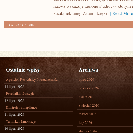
NA
nazwa wskazuje zielone studio, w którym
YOUTUBE?
każdą reklamę. Zatem dzięki
[ Read More
POSTED BY ADMIN
Ostatnie wpisy
Archiwa
Agencje i Pośrednicy Nieruchomości
lipiec 2026
14 lipca, 2026
czerwiec 2026
Poradniki i Strategie
maj 2026
12 lipca, 2026
kwiecień 2026
Kontrole i compliance
marzec 2026
11 lipca, 2026
Technika i Innowacje
luty 2026
10 lipca, 2026
styczeń 2026