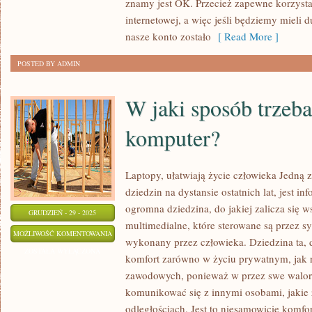
znamy jest OK. Przecież zapewne korzyst
SWÓJ
internetowej, a więc jeśli będziemy mieli 
KOMPUTER?
nasze konto zostało
[ Read More ]
POSTED BY ADMIN
W jaki sposób trzeb
komputer?
Laptopy, ułatwiają życie człowieka Jedną z
dziedzin na dystansie ostatnich lat, jest i
ogromna dziedzina, do jakiej zalicza się 
GRUDZIEŃ - 29 - 2025
multimedialne, które sterowane są przez s
W
MOŻLIWOŚĆ KOMENTOWANIA
wykonany przez człowieka. Dziedzina ta, 
JAKI
ZOSTAŁA WYŁĄCZONA
komfort zarówno w życiu prywatnym, jak 
SPOSÓB
zawodowych, ponieważ w przez swe walor
TRZEBA
komunikować się z innymi osobami, jakie 
DBAĆ
odległościach. Jest to niesamowicie komfo