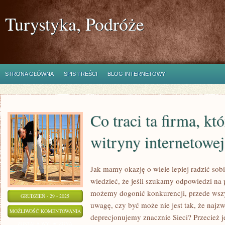
Turystyka, Podróże
STRONA GŁÓWNA
SPIS TREŚCI
BLOG INTERNETOWY
Co traci ta firma, kt
witryny internetowej
Jak mamy okazję o wiele lepiej radzić sobi
wiedzieć, że jeśli szukamy odpowiedzi na 
możemy dogonić konkurencji, przede wsz
GRUDZIEŃ - 29 - 2025
uwagę, czy być może nie jest tak, że najz
CO
MOŻLIWOŚĆ KOMENTOWANIA
deprecjonujemy znacznie Sieci? Przecież je
TRACI
ZOSTAŁA WYŁĄCZONA