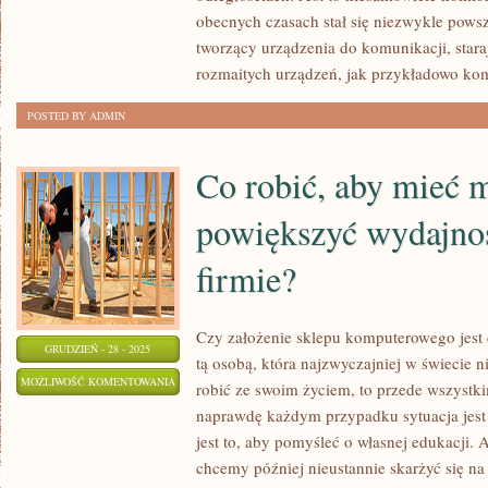
O
obecnych czasach stał się niezwykle powsz
WŁASNY
tworzący urządzenia do komunikacji, stara
KOMPUTER?
rozmaitych urządzeń, jak przykładowo ko
POSTED BY ADMIN
Co robić, aby mieć 
powiększyć wydajno
firmie?
Czy założenie sklepu komputerowego jest 
GRUDZIEŃ - 28 - 2025
tą osobą, która najzwyczajniej w świecie 
CO
MOŻLIWOŚĆ KOMENTOWANIA
robić ze swoim życiem, to przede wszystk
ROBIĆ,
ZOSTAŁA WYŁĄCZONA
naprawdę każdym przypadku sytuacja jest t
ABY
jest to, aby pomyśleć o własnej edukacji. A
MIEĆ
chcemy później nieustannie skarżyć się na